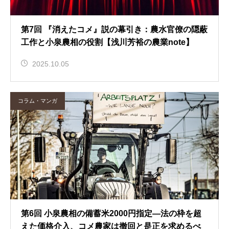
第7回 『消えたコメ』説の幕引き：農水官僚の隠蔽
工作と小泉農相の役割【浅川芳裕の農業note】
2025.10.05
コラム・マンガ
第6回 小泉農相の備蓄米2000円指定―法の枠を超
えた価格介入、コメ農家は撤回と是正を求めるべ