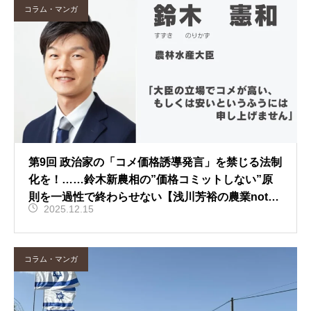
コラム・マンガ
第9回 政治家の「コメ価格誘導発言」を禁じる法制
化を！……鈴木新農相の”価格コミットしない”原
則を一過性で終わらせない【浅川芳裕の農業not
2025.12.15
e】
コラム・マンガ