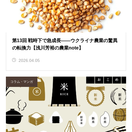
第13回 戦時下で急成長――ウクライナ農業の驚異
の転換力【浅川芳裕の農業note】
2026.04.05
コラム・マンガ