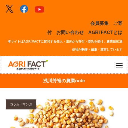
会員募集
ご寄
付
お問い合わせ
AGRI FACTとは
本サイトはAGRI FACTに賛同する個人・団体から寄付・委託を受け、農業技術通
信社が制作・編集・運営しています
浅川芳裕の農業note
コラム・マンガ