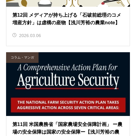
第12回 メディアが持ち上げる「石破前総理のコメ
増産方針」は虚構の産物【浅川芳裕の農業note】
2026.03.06
コラム・マンガ
第11回 米国農務省「国家農場安全保障計画」 ー農
場の安全保障は国家の安全保障ー【浅川芳裕の農