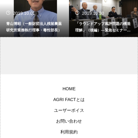
2019.10.01
2019.10.30
青山博昭（一般財団法人残留農薬
「ラウンドアップ風評問題の構造
研究所業務執行理事・毒性部長）
理解」（後編）―緊急セミナー
「ラウンドアップ問題を考える」
より【パネルディスカッション】
HOME
AGRI FACTとは
ユーザーボイス
お問い合わせ
利用規約