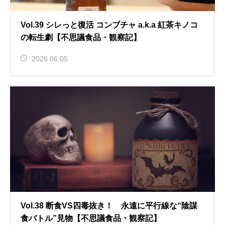
Vol.39 シレっと復活 コンブチャ a.k.a 紅茶キノコ
の転生劇【不思議食品・観察記】
2026.06.05
Vol.38 断食VS四毒抜き！ 永遠に平行線な“陰謀
食バトル”見物【不思議食品・観察記】