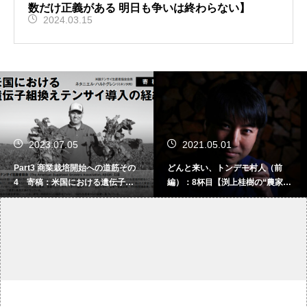
数だけ正義がある 明日も争いは終わらない】
2024.03.15
2023.07.05
2021.05.01
Part3 商業栽培開始への道筋その
どんと来い、トンデモ村人（前
4 寄稿：米国における遺伝子組
編）：8杯目【渕上桂樹の“農家B
換えテンサイ導入の経緯（前編）
AR NaYa”カウンタートーク】
【遺伝子組換え作物の生産とその
未来 】