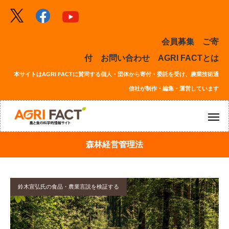
会員募集
ご寄
付
お問い合わせ
AGRI FACTとは
本サイトはAGRI FACTに賛同する個人・団体から寄付・委託を受け、農業技術通
信社が制作・編集・運営しています
森林経営管理法
鈴木宣弘氏の食品・農業言説を検証する