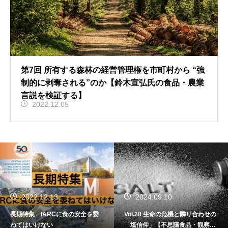
第7回 所有する森林の経営管理権を市町村から “強
制的に剥奪される”のか【鈴木宣弘氏の食品・農業
言説を検証する】
2022.12.05
2022.12.13
2024.09.10
長期特集 IARCに食の安全を委
Vol.28 生命の危機と隣り合わせの
ねてはいけない
「塩信仰」【不思議食品・観察