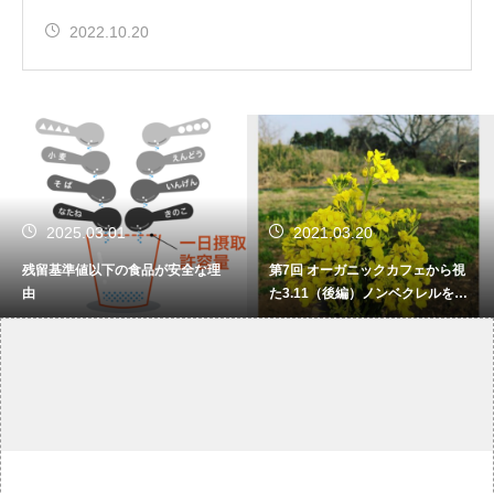
2022.10.20
2025.03.01
2021.03.20
残留基準値以下の食品が安全な理
第7回 オーガニックカフェから視
由
た3.11（後編）ノンベクレルを求
めて【分断をこえてゆけ 有機と
慣行の向こう側】