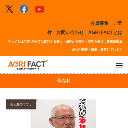
会員募集
ご寄
付
お問い合わせ
AGRI FACTとは
本サイトはAGRI FACTに賛同する個人・団体から寄付・委託を受け、農業技術通
信社が制作・編集・運営しています
保存料
食と農のウワサ