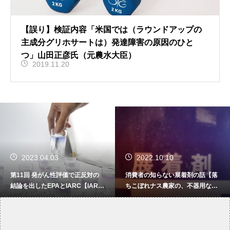
【誤り】検証内容「米国では（ラウンドアップの
主成分グリホサートは）発達障害の原因のひと
つ」山田正彦氏（元農水大臣）
2019.11.20
2023.04.03
2022.10.10
第11回 発がん性評価で正反対の
消費者の知らない展着剤の話【落
結論を出したEPAとIARC【IARC
ちこぼれナス農家の、不器用な日
に食の安全を委ねてはいけない】
常】