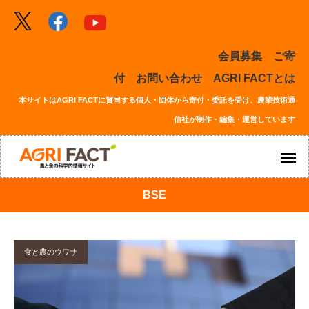
会員募集
ご寄
付
お問い合わせ
AGRI FACTとは
本サイトはAGRI FACTに賛同する個人・団体から寄付・委託を受け、農業技術通
信社が制作・編集・運営しています
BSE
食と農のウワサ