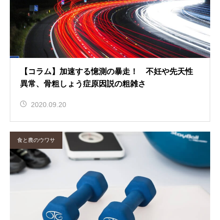
【コラム】加速する憶測の暴走！ 不妊や先天性
異常、骨粗しょう症原因説の粗雑さ
2020.09.20
食と農のウワサ