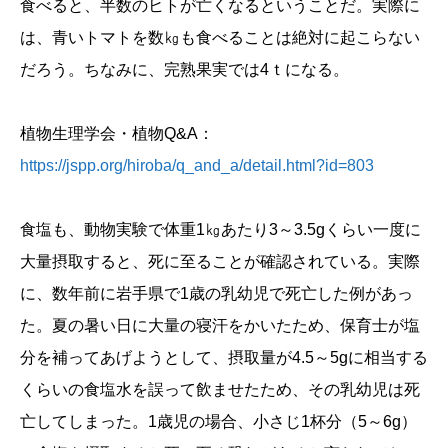
食べると、半数のヒトが亡くなるということだ。実際に
は、青いトマトを数㎏も食べることは絶対に起こらない
だろう。ちなみに、完熟果実では4ｔになる。
植物生理学会・植物Q&A：
https://jspp.org/hiroba/q_and_a/detail.html?id=803
食塩も、動物実験で体重1㎏あたり3～3.5gくらい一度に
大量摂取すると、死に至ることが確認されている。実際
に、数年前に岩手県で1歳の乳幼児で死亡した例があっ
た。夏の暑い日に大量の寝汗をかいたため、保育士が塩
分を補ってあげようとして、摂取量が4.5～5gに相当する
くらいの食塩水を誤って飲ませたため、その乳幼児は死
亡してしまった。1歳児の場合、小さじ1杯分（5～6g）