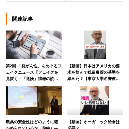
関連記事
第2回 「発がん性」をめぐるフ
【動画】日本はアメリカの要
ェイクニュース【フェイクを
求を飲んで残留農薬の基準を
見抜く－「危険」情報の読み
緩めた？【東京大学名誉教授
解き方】
の唐木英明先生に聞きまし
た！】
農薬の安全性はどのように確
【動画】オーガニック給食は
かめられているか（前編）―
必要？