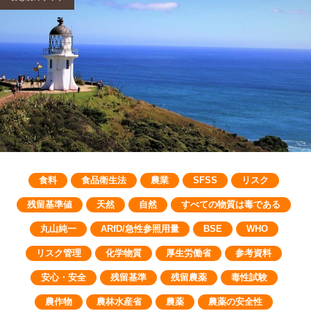
食料
食品衛生法
農業
SFSS
リスク
残留基準値
天然
自然
すべての物質は毒である
丸山純一
ARfD/急性参照用量
BSE
WHO
リスク管理
化学物質
厚生労働省
参考資料
安心・安全
残留基準
残留農薬
毒性試験
農作物
農林水産省
農薬
農薬の安全性