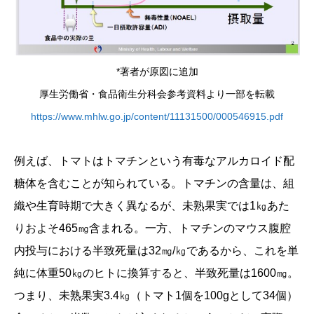
*著者が原図に追加
厚生労働省・食品衛生分科会参考資料より一部を転載
https://www.mhlw.go.jp/content/11131500/000546915.pdf
例えば、トマトはトマチンという有毒なアルカロイド配
糖体を含むことが知られている。トマチンの含量は、組
織や生育時期で大きく異なるが、未熟果実では1㎏あた
りおよそ465㎎含まれる。一方、トマチンのマウス腹腔
内投与における半致死量は32㎎/㎏であるから、これを単
純に体重50㎏のヒトに換算すると、半致死量は1600㎎。
つまり、未熟果実3.4㎏（トマト1個を100gとして34個）