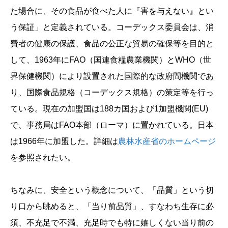
た場合に、その食品が食べた人に『害を与えない』とい
う保証」と定義されている。コーデックス委員会は、消
費者の健康の保護、食品の公正な貿易の確保等を目的と
して、1963年にFAO（国連食糧農業機関）とWHO（世
界保健機関）により設置された国際的な政府間機関であ
り、国際食品規格（コーデックス規格）の策定等を行っ
ている。現在の加盟国は188カ国および1加盟機関(EU)
で、事務局はFAO本部（ローマ）に置かれている。日本
は1966年に加盟した。詳細は
農林水産省のホームページ
を参照されたい。
ちなみに、安全という概念について、「品質」という切
り口から眺めると、「当り前品質」、すなわち生存に必
須、不充足で不満、充足時でも特に嬉しくない当り前の