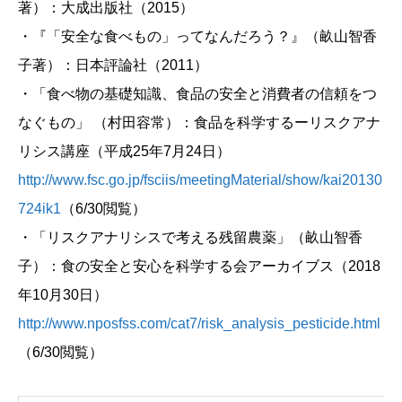
著）：大成出版社（2015）
・『「安全な食べもの」ってなんだろう？』（畝山智香
子著）：日本評論社（2011）
・「食べ物の基礎知識、食品の安全と消費者の信頼をつ
なぐもの」 （村田容常）：食品を科学するーリスクアナ
リシス講座（平成25年7月24日）
http://www.fsc.go.jp/fsciis/meetingMaterial/show/kai20130
724ik1
（6/30閲覧）
・「リスクアナリシスで考える残留農薬」（畝山智香
子）：食の安全と安心を科学する会アーカイブス（2018
年10月30日）
http://www.nposfss.com/cat7/risk_analysis_pesticide.html
（6/30閲覧）