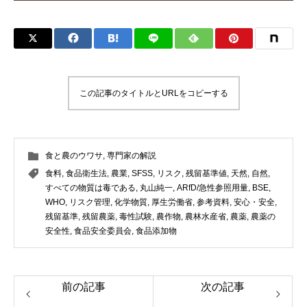
この記事のタイトルとURLをコピーする
食と農のウワサ
,
専門家の解説
食料
,
食品衛生法
,
農業
,
SFSS
,
リスク
,
残留基準値
,
天然
,
自然
,
すべての物質は毒である
,
丸山純一
,
ARfD/急性参照用量
,
BSE
,
WHO
,
リスク管理
,
化学物質
,
厚生労働省
,
参考資料
,
安心・安全
,
残留基準
,
残留農薬
,
毒性試験
,
農作物
,
農林水産省
,
農薬
,
農薬の
安全性
,
食品安全委員会
,
食品添加物
前の記事
次の記事