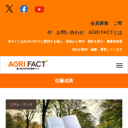
会員募集
ご寄
付
お問い合わせ
AGRI FACTとは
本サイトはAGRI FACTに賛同する個人・団体から寄付・委託を受け、農業技術通
信社が制作・編集・運営しています
佐藤成美
コラム・マンガ