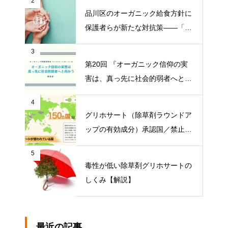
2
品川区のオーガニック給食方針に
保護者らが新たな対抗策——「品
川区の給食を考える会」がオープ
3
ンチャット開設【ニュース】
第20回 『オーガニック信仰の実
害は、真っ先に社会的弱者へと向
かう』【オーガニック問題研究会
4
マンスリーレポート】
グリホサート（除草剤ラウンドア
ップの有効成分）承認国／禁止国
一覧
5
毒性が低い除草剤グリホサートの
しくみ【解説】
最近の記事