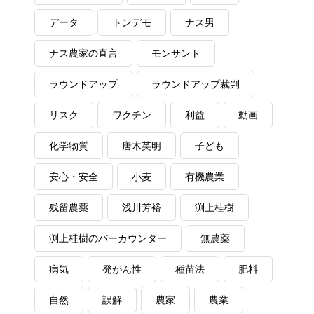
データ
トンデモ
ナス男
ナス農家の直言
モンサント
ラウンドアップ
ラウンドアップ裁判
リスク
ワクチン
利益
動画
化学物質
唐木英明
子ども
安心・安全
小麦
有機農業
残留農薬
浅川芳裕
渕上桂樹
渕上桂樹のバーカウンター
無農薬
病気
発がん性
種苗法
肥料
自然
誤解
農家
農業