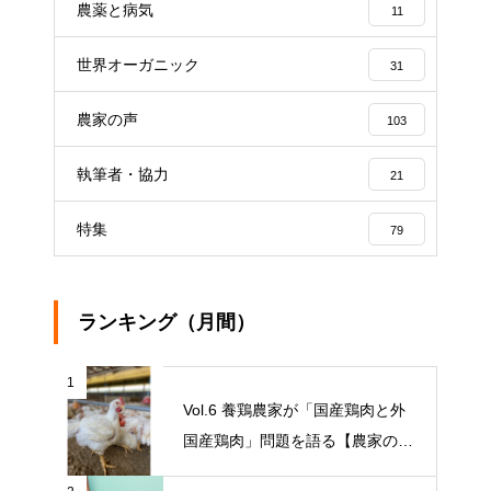
農薬と病気
11
世界オーガニック
31
農家の声
103
執筆者・協力
21
特集
79
ランキング（月間）
1
Vol.6 養鶏農家が「国産鶏肉と外
国産鶏肉」問題を語る【農家の本
音 〇〇（問題）を語る】