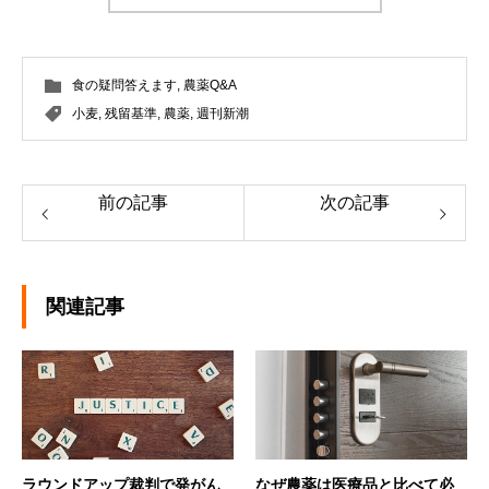
食の疑問答えます
,
農薬Q&A
小麦
,
残留基準
,
農薬
,
週刊新潮
前の記事
次の記事
関連記事
ラウンドアップ裁判で発がん
なぜ農薬は医療品と比べて必