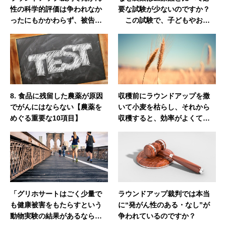
性の科学的評価は争われなか
要な試験が少ないのですか？
ったにもかかわらず、被告モ
この試験で、子どもやお年
ンサントの不法行為が認めら
寄りなどに影響がないと言え
れ、敗訴したのはなぜでしょ
るのですか？
うか？
8. 食品に残留した農薬が原因
収穫前にラウンドアップを撒
でがんにはならない【農薬を
いて小麦を枯らし、それから
めぐる重要な10項目】
収穫すると、効率がよくて収
量がいい。これをプレハーベ
スト（収穫前）と言うそうで
すが、カナダやアメリカの小
麦のほぼすべてからグリホサ
ートが出ると聞きました。プ
レハーベストはやめた方がよ
「グリホサートはごく少量で
ラウンドアップ裁判では本当
いのではないですか。
も健康被害をもたらすという
に“発がん性のある・なし”が
動物実験の結果があるなら、
争われているのですか？