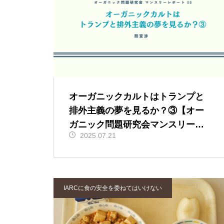
オーガニックカルトはトランプと
排外主義の夢を見るか？③【オー
ガニック問題研究会マンスリーレ
2025.07.21
ポート⑧】
IARCに食の安全を委ねてはいけない