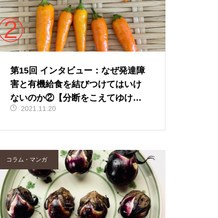
第15回 インタビュー：なぜ発達障
害と有機給食を結びつけてはいけ
ないのか②【分断をこえてゆけ
2021.11.20
有機と慣行の向こう側】
コラム・マンガ