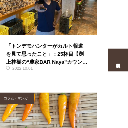
「トンデモハンターがカルト報道
を見て思ったこと」：25杯目【渕
上桂樹の“農家BAR Naya”カウンタ
2022.10.01
ートーク】
コラム・マンガ