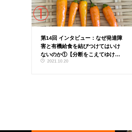
第14回 インタビュー：なぜ発達障
害と有機給食を結びつけてはいけ
ないのか①【分断をこえてゆけ
2021.10.20
有機と慣行の向こう側】