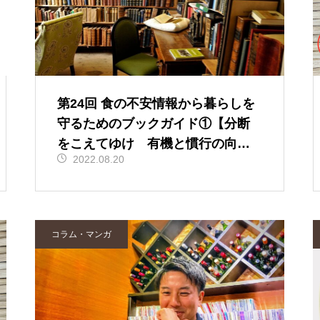
第24回 食の不安情報から暮らしを
守るためのブックガイド①【分断
をこえてゆけ 有機と慣行の向こ
2022.08.20
う側】
コラム・マンガ