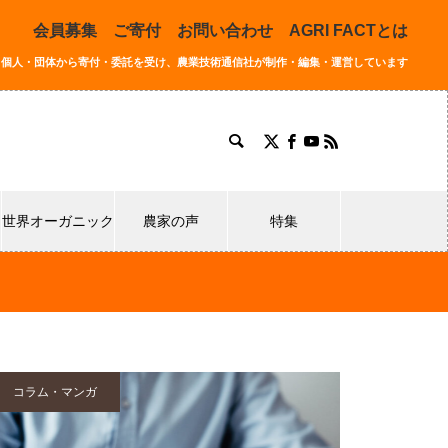
会員募集
ご寄付
お問い合わせ
AGRI FACTとは
同する個人・団体から寄付・委託を受け、農業技術通信社が制作・編集・運営しています
世界オーガニック
農家の声
特集
コラム・マンガ