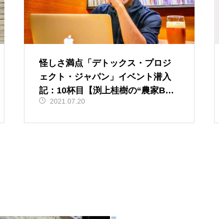
怪しさ満点「デトックス・プロジ
ェクト・ジャパン」イベント潜入
記：10杯目【渕上桂樹の“農家BAR
2021.07.20
NaYa”カウンタートーク】