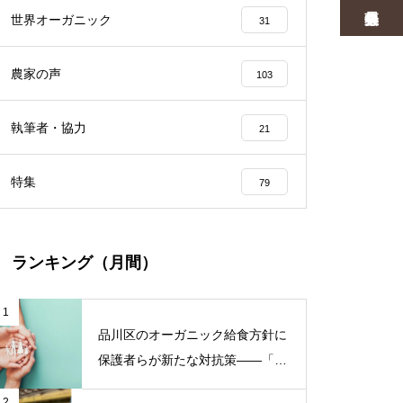
世界オーガニック
31
農家の声
103
執筆者・協力
21
特集
79
ランキング（月間）
1
品川区のオーガニック給食方針に
保護者らが新たな対抗策——「品
川区の給食を考える会」がオープ
2