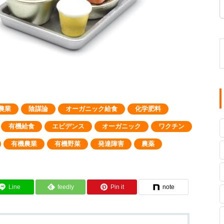
農業
陰謀論
オーガニック給食
化学肥料
有機給食
エビデンス
オーガニック
ワクチン
有機農業
有機野菜
発達障害
農薬
Line
feedly
Pin it
note