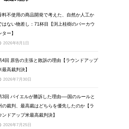
香料不使用の商品開発で考えた、自然か人工か
ではない物差し：71杯目【渕上桂樹のバーカウ
ンター】
2026年8月1日
第4回 原告の主張と敗訴の理由【ラウンドアップ
米最高裁判決】
2026年7月30日
第3回 バイエルが勝訴した理由──国のルールと
州の裁判、最高裁はどちらを優先したのか【ラ
ウンドアップ米最高裁判決】
2026年7月25日