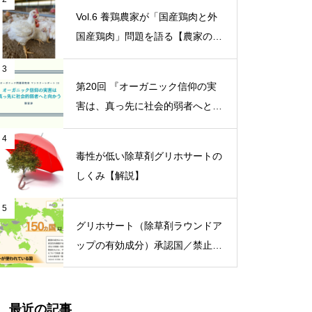
ンチャット開設【ニュース】
Vol.6 養鶏農家が「国産鶏肉と外
国産鶏肉」問題を語る【農家の本
音 〇〇（問題）を語る】
3
第20回 『オーガニック信仰の実
害は、真っ先に社会的弱者へと向
かう』【オーガニック問題研究会
4
マンスリーレポート】
毒性が低い除草剤グリホサートの
しくみ【解説】
5
グリホサート（除草剤ラウンドア
ップの有効成分）承認国／禁止国
一覧
最近の記事