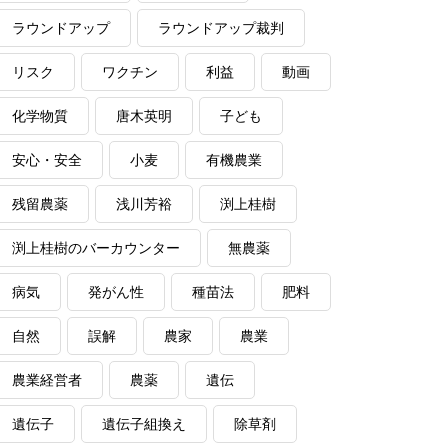
ラウンドアップ
ラウンドアップ裁判
リスク
ワクチン
利益
動画
化学物質
唐木英明
子ども
安心・安全
小麦
有機農業
残留農薬
浅川芳裕
渕上桂樹
渕上桂樹のバーカウンター
無農薬
病気
発がん性
種苗法
肥料
自然
誤解
農家
農業
農業経営者
農薬
遺伝
遺伝子
遺伝子組換え
除草剤