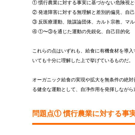
① 慣行農業に対する事実に基づかない危険視
② 発達障害に対する無理解と差別的偏見、自
③ 反医療運動、陰謀論団体、カルト宗教、マ
④ ①〜③を通じた運動の先鋭化、自己目的化
これらの点はいずれも、給食に有機食材を導入
いても十分に理解した上で挙げているものだ。
オーガニック給食の実現や拡大を無条件の絶対
る健全な運動として、自浄作用を発揮しながら
問題点① 慣行農業に対する事