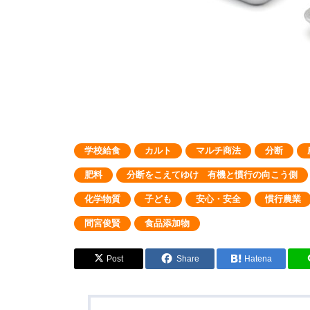
学校給食
カルト
マルチ商法
分断
肥料
分断をこえてゆけ 有機と慣行の向こう側
化学物質
子ども
安心・安全
慣行農業
間宮俊賢
食品添加物
Post
Share
Hatena