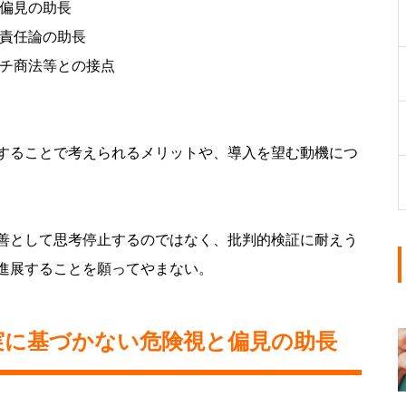
と偏見の助長
己責任論の助長
ルチ商法等との接点
することで考えられるメリットや、導入を望む動機につ
善として思考停止するのではなく、批判的検証に耐えう
進展することを願ってやまない。
実に基づかない危険視と偏見の助長