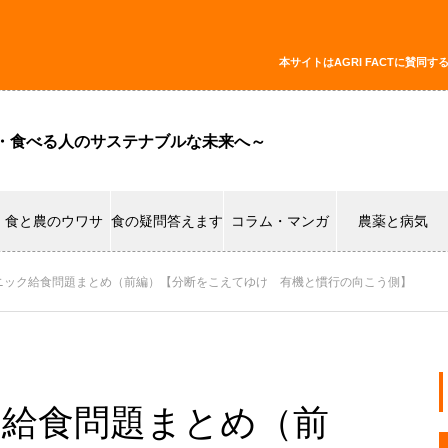
本サイトはAGRI FACTに賛
・食べる人のサステナブルな未来へ～
食と農のウワサ
食の疑問答えます
コラム・マンガ
農薬と病気
ガニック給食問題まとめ（前編）【分断をこえてゆけ 有機と慣行の向こう側】
ク給食問題まとめ（前