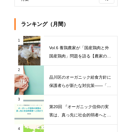
ランキング（月間）
1
Vol.6 養鶏農家が「国産鶏肉と外
国産鶏肉」問題を語る【農家の本
音 〇〇（問題）を語る】
2
品川区のオーガニック給食方針に
保護者らが新たな対抗策——「品
川区の給食を考える会」がオープ
3
ンチャット開設【ニュース】
第20回 『オーガニック信仰の実
害は、真っ先に社会的弱者へと向
かう』【オーガニック問題研究会
4
マンスリーレポート】