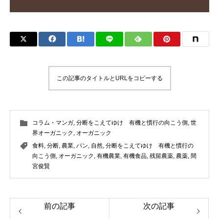
この記事のタイトルとURLをコピーする
コラム・マンガ
,
分断をこえてゆけ 有機と慣行の向こう側
,
世
界オーガニック
,
オーガニック
食料
,
分断
,
農業
,
パン
,
自然
,
分断をこえてゆけ 有機と慣行の
向こう側
,
オーガニック
,
有機農業
,
有機食品
,
残留農薬
,
農薬
,
間
宮俊賢
前の記事
次の記事