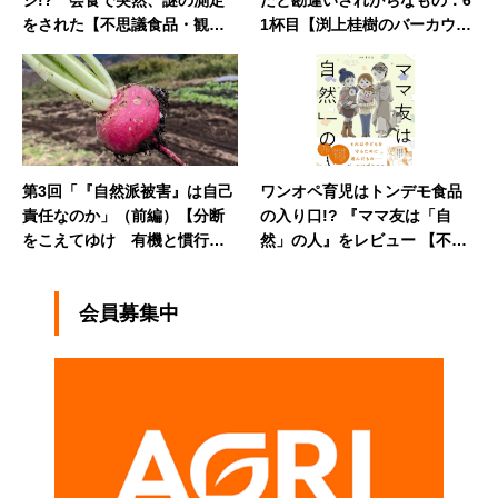
ジ!? 会食で突然、謎の測定
だと勘違いされがちなもの：6
をされた【不思議食品・観察
1杯目【渕上桂樹のバーカウン
記】
ター】
第3回「『自然派被害』は自己
ワンオペ育児はトンデモ食品
責任なのか」（前編）【分断
の入り口!? 『ママ友は「自
をこえてゆけ 有機と慣行の
然」の人』をレビュー 【不思
向こう側】
議食品・観察記＆沼物語】番
外編
会員募集中