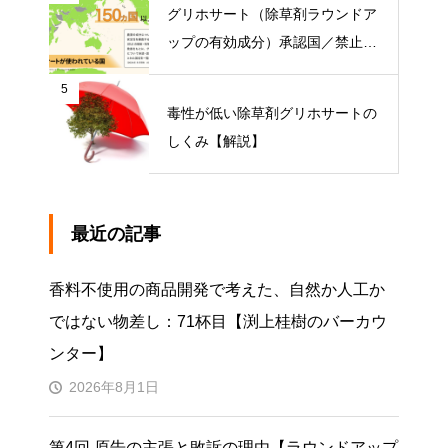
グリホサート（除草剤ラウンドア
ップの有効成分）承認国／禁止国
一覧
5
毒性が低い除草剤グリホサートの
しくみ【解説】
最近の記事
香料不使用の商品開発で考えた、自然か人工か
ではない物差し：71杯目【渕上桂樹のバーカウ
ンター】
2026年8月1日
第4回 原告の主張と敗訴の理由【ラウンドアップ