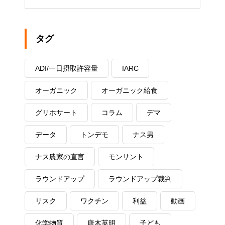
タグ
ADI/一日摂取許容量
IARC
オーガニック
オーガニック給食
グリホサート
コラム
デマ
データ
トンデモ
ナス男
ナス農家の直言
モンサント
ラウンドアップ
ラウンドアップ裁判
リスク
ワクチン
利益
動画
化学物質
唐木英明
子ども