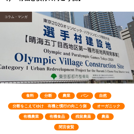
コラム・マンガ
食料
分断
農業
パン
自然
分断をこえてゆけ 有機と慣行の向こう側
オーガニック
有機農業
有機食品
残留農薬
農薬
間宮俊賢