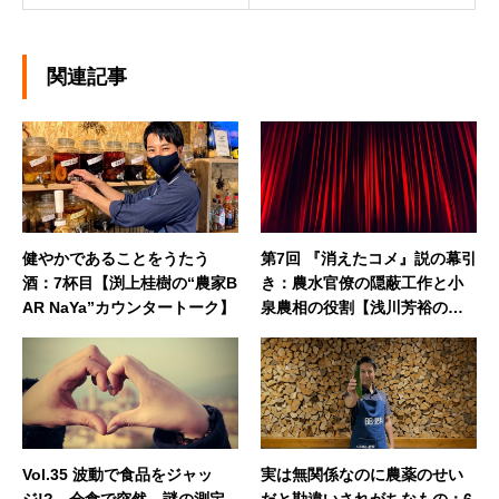
関連記事
健やかであることをうたう
第7回 『消えたコメ』説の幕引
酒：7杯目【渕上桂樹の“農家B
き：農水官僚の隠蔽工作と小
AR NaYa”カウンタートーク】
泉農相の役割【浅川芳裕の農
業note】
Vol.35 波動で食品をジャッ
実は無関係なのに農薬のせい