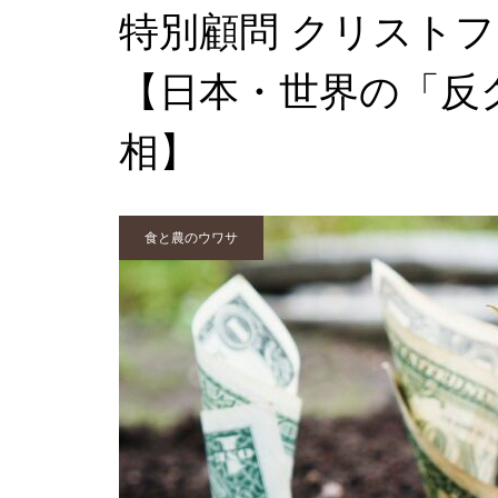
特別顧問 クリスト
【日本・世界の「反
相】
食と農のウワサ