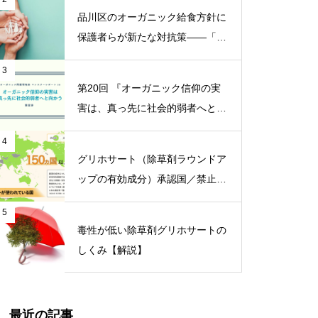
品川区のオーガニック給食方針に
保護者らが新たな対抗策——「品
川区の給食を考える会」がオープ
3
ンチャット開設【ニュース】
第20回 『オーガニック信仰の実
害は、真っ先に社会的弱者へと向
かう』【オーガニック問題研究会
4
マンスリーレポート】
グリホサート（除草剤ラウンドア
ップの有効成分）承認国／禁止国
一覧
5
毒性が低い除草剤グリホサートの
しくみ【解説】
最近の記事