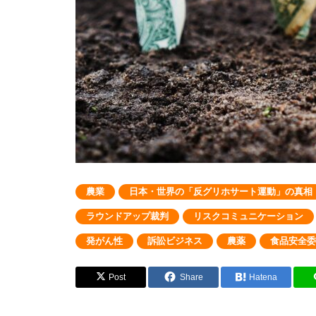
農業
日本・世界の「反グリホサート運動」の真相
ラウンドアップ裁判
リスクコミュニケーション
発がん性
訴訟ビジネス
農薬
食品安全委
Post
Share
Hatena