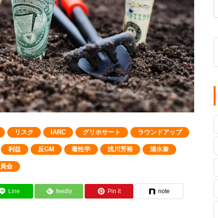
リスク
IARC
グリホサート
ラウンドアップ
利益
反GM
毒性学
浅川芳裕
清水泰
員会
Line
feedly
Pin it
note