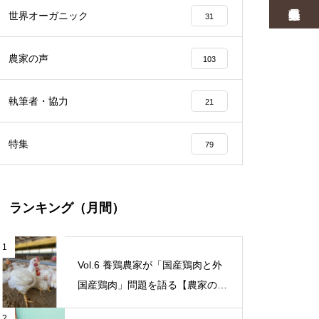
世界オーガニック
31
農家の声
103
執筆者・協力
21
特集
79
ランキング（月間）
1
Vol.6 養鶏農家が「国産鶏肉と外
国産鶏肉」問題を語る【農家の本
音 〇〇（問題）を語る】
2