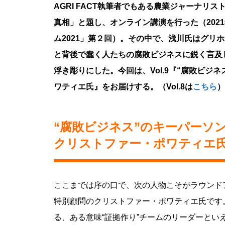
AGRI FACT執筆者でもある農業ジャーナ
真相」と題し、オンライン講演を行った（202
ム2021」第２回）。その中で、浅川氏はグリ
と背後で蠢く人たちの腐敗ビジネスに鋭く言及
浮き彫りにした。今回は、Vol.9『“腐敗ビジネ
ワティエ氏』をお届けする。（Vol.8は
こちら
）
“腐敗ビジネス”のキーパーソン
クリストファー・ポワティエ
ここまでは序の口で、次の人物こそがラウンドア
特別顧問のクリストファー・ポワティエ氏です
る、ある意味“証拠作り”チームのリーダーとい