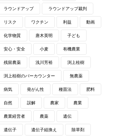
ラウンドアップ
ラウンドアップ裁判
リスク
ワクチン
利益
動画
化学物質
唐木英明
子ども
安心・安全
小麦
有機農業
残留農薬
浅川芳裕
渕上桂樹
渕上桂樹のバーカウンター
無農薬
病気
発がん性
種苗法
肥料
自然
誤解
農家
農業
農業経営者
農薬
遺伝
遺伝子
遺伝子組換え
除草剤