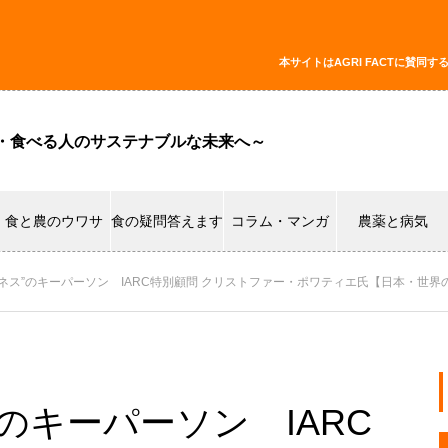
本サイトはAGRI FACTに賛
・食べる人のサステナブルな未来へ～
食と農のウワサ
食の疑問答えます
コラム・マンガ
農薬と病気
腐敗ビジネス”のキーパーソン IARC特別顧問 クリストファー・ポワティエ氏【日本・
ス”のキーパーソン IARC