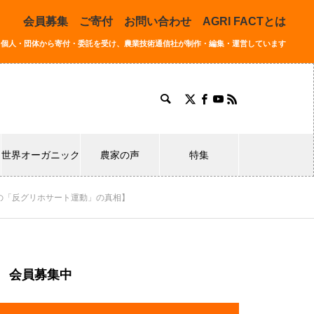
会員募集
ご寄付
お問い合わせ
AGRI FACTとは
同する個人・団体から寄付・委託を受け、農業技術通信社が制作・編集・運営しています
世界オーガニック
農家の声
特集
世界の「反グリホサート運動」の真相】
会員募集中