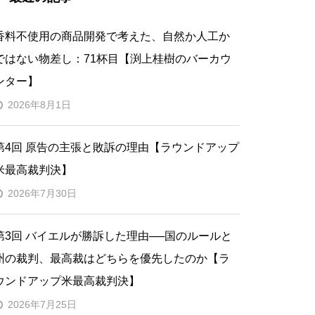
香料不使用の商品開発で考えた、自然か人工か
ではない物差し：71杯目【渕上桂樹のバーカウ
ンター】
2026年8月1日
第4回 原告の主張と敗訴の理由【ラウンドアップ
米最高裁判決】
2026年7月30日
第3回 バイエルが勝訴した理由──国のルールと
州の裁判、最高裁はどちらを優先したのか【ラ
ウンドアップ米最高裁判決】
2026年7月25日