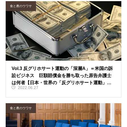
食と農のウワサ
Vol.3 反グリホサート運動の「深層A」＝米国の訴
訟ビジネス 巨額賠償金を勝ち取った原告弁護士
は何者【日本・世界の「反グリホサート運動」の
2022.06.27
真相】
食と農のウワサ