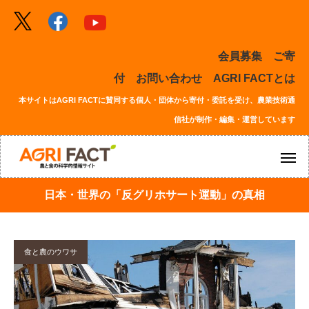
会員募集
ご寄
付
お問い合わせ
AGRI FACTとは
本サイトはAGRI FACTに賛同する個人・団体から寄付・委託を受け、農業技術通
信社が制作・編集・運営しています
日本・世界の「反グリホサート運動」の真相
食と農のウワサ