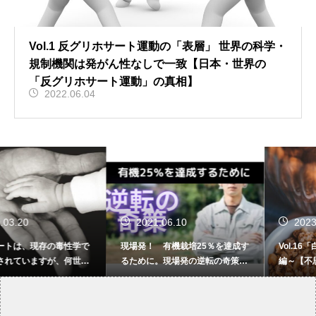
Vol.1 反グリホサート運動の「表層」 世界の科学・
規制機関は発がん性なしで一致【日本・世界の
「反グリホサート運動」の真相】
2022.06.04
2021.06.10
2023.07.20
現場発！ 有機栽培25％を達成す
Vol.16「白いもの」を嫌う女～中
るために。現場発の逆転の奇策
編～【不思議食品・沼物語】
【落ちこぼれナス農家の、不器用
な日常】