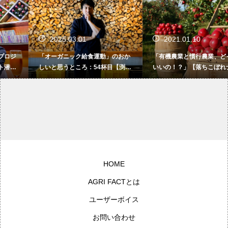
2025.03.01
2021.01.10
「オーガニック給食運動」のおか
「有機農業と慣行農業、どっちが
しいと思うところ：54杯目【渕上
いいの！？」【落ちこぼれナス農
桂樹の“農家BAR Naya”カウンタ
家の、不器用な日常】
ートーク】
HOME
AGRI FACTとは
ユーザーボイス
お問い合わせ