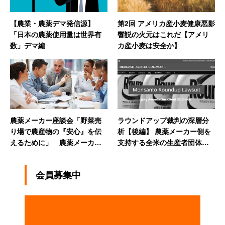
【農業・農薬デマ発信源】
第2回 アメリカ産小麦健康悪影
「日本の農薬使用量は世界有
響説の火元はこれだ【アメリ
数」デマ編
カ産小麦は安全か】
農薬メーカー座談会「野菜売
ラウンドアップ裁判の深層分
り場で農産物の『安心』を伝
析【後編】 農薬メーカー側を
えるために」 農薬メーカー
支持する全米の生産者団体と
が果たすべきこと（前編）
農業州の共和党議員【コラ
ム】
会員募集中