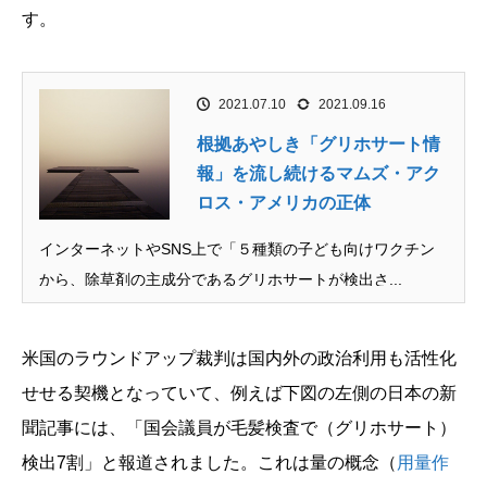
す。
2021.07.10
2021.09.16
根拠あやしき「グリホサート情
報」を流し続けるマムズ・アク
ロス・アメリカの正体
インターネットやSNS上で「５種類の子ども向けワクチン
から、除草剤の主成分であるグリホサートが検出さ...
米国のラウンドアップ裁判は国内外の政治利用も活性化
せせる契機となっていて、例えば下図の左側の日本の新
聞記事には、「国会議員が毛髪検査で（グリホサート）
検出7割」と報道されました。これは量の概念（
用量作