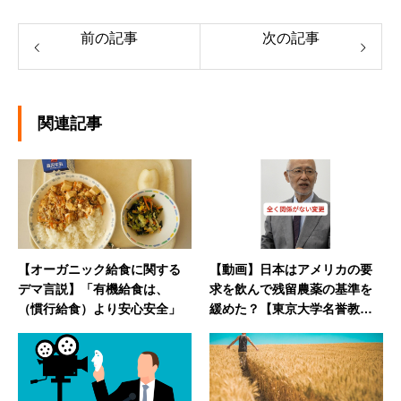
前の記事
次の記事
関連記事
【オーガニック給食に関する
【動画】日本はアメリカの要
デマ言説】「有機給食は、
求を飲んで残留農薬の基準を
（慣行給食）より安心安全」
緩めた？【東京大学名誉教授
の唐木英明先生に聞きまし
た！】