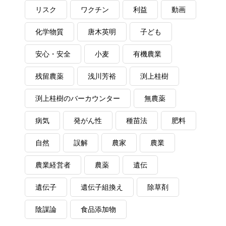
リスク
ワクチン
利益
動画
化学物質
唐木英明
子ども
安心・安全
小麦
有機農業
残留農薬
浅川芳裕
渕上桂樹
渕上桂樹のバーカウンター
無農薬
病気
発がん性
種苗法
肥料
自然
誤解
農家
農業
農業経営者
農薬
遺伝
遺伝子
遺伝子組換え
除草剤
陰謀論
食品添加物