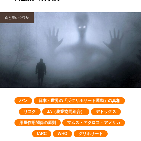
食と農のウワサ
パン
日本・世界の「反グリホサート運動」の真相
リスク
JA（農業協同組合）
デトックス
用量作用関係の原則
マムズ・アクロス・アメリカ
IARC
WHO
グリホサート