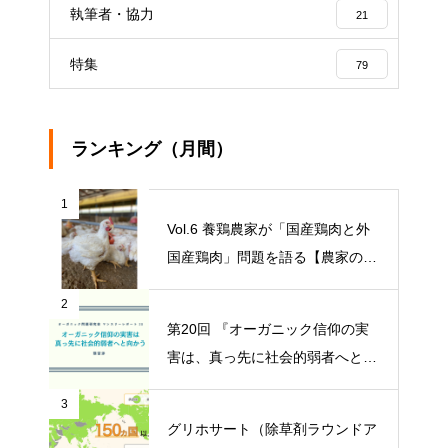
執筆者・協力
21
特集
79
ランキング（月間）
1
Vol.6 養鶏農家が「国産鶏肉と外
国産鶏肉」問題を語る【農家の本
音 〇〇（問題）を語る】
2
第20回 『オーガニック信仰の実
害は、真っ先に社会的弱者へと向
かう』【オーガニック問題研究会
3
マンスリーレポート】
グリホサート（除草剤ラウンドア