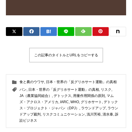
この記事のタイトルとURLをコピーする
食と農のウワサ
,
日本・世界の「反グリホサート運動」の真相
パン
,
日本・世界の「反グリホサート運動」の真相
,
リスク
,
JA（農業協同組合）
,
デトックス
,
用量作用関係の原則
,
マム
ズ・アクロス・アメリカ
,
IARC
,
WHO
,
グリホサート
,
デトック
ス・プロジェクト・ジャパン（DPJ）
,
ラウンドアップ
,
ラウン
ドアップ裁判
,
リスクコミュニケーション
,
浅川芳裕
,
清水泰
,
訴
訟ビジネス