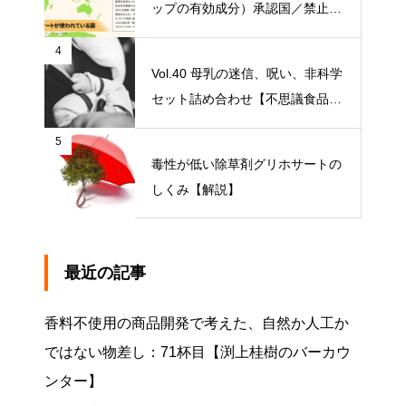
ップの有効成分）承認国／禁止国
一覧
4
Vol.40 母乳の迷信、呪い、非科学
セット詰め合わせ【不思議食品・
観察記】
5
毒性が低い除草剤グリホサートの
しくみ【解説】
最近の記事
香料不使用の商品開発で考えた、自然か人工か
ではない物差し：71杯目【渕上桂樹のバーカウ
ンター】