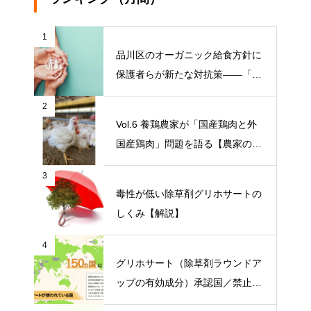
1
品川区のオーガニック給食方針に
保護者らが新たな対抗策——「品
川区の給食を考える会」がオープ
2
ンチャット開設【ニュース】
Vol.6 養鶏農家が「国産鶏肉と外
国産鶏肉」問題を語る【農家の本
音 〇〇（問題）を語る】
3
毒性が低い除草剤グリホサートの
しくみ【解説】
4
グリホサート（除草剤ラウンドア
ップの有効成分）承認国／禁止国
一覧