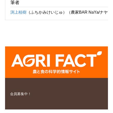
筆者
渕上桂樹
（ふちかみけいじゅ）（農家BAR NaYa/ナヤ
会員募集中！