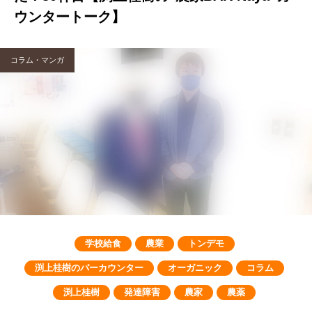
ウンタートーク】
コラム・マンガ
学校給食
農業
トンデモ
渕上桂樹のバーカウンター
オーガニック
コラム
渕上桂樹
発達障害
農家
農薬