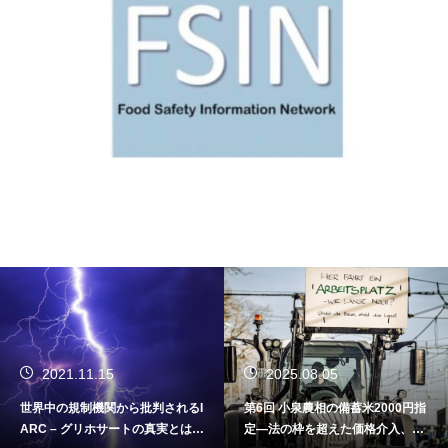
2021.11.15
2025.08.05
世界中の規制機関から批判されるI
第6回 小泉農相の備蓄米2000円指
ARC – グリホサートの真実とは2
定―法の枠を超えた価格介入、コ