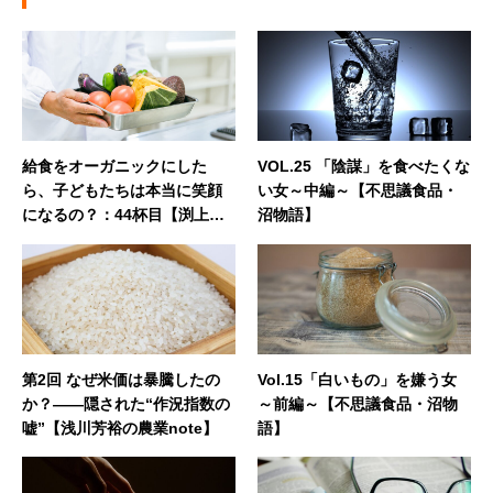
給食をオーガニックにした
VOL.25 「陰謀」を食べたくな
ら、子どもたちは本当に笑顔
い女～中編～【不思議食品・
になるの？：44杯目【渕上桂
沼物語】
樹の“農家BAR Naya”カウンタ
ートーク】
第2回 なぜ米価は暴騰したの
Vol.15「白いもの」を嫌う女
か？――隠された“作況指数の
～前編～【不思議食品・沼物
嘘”【浅川芳裕の農業note】
語】