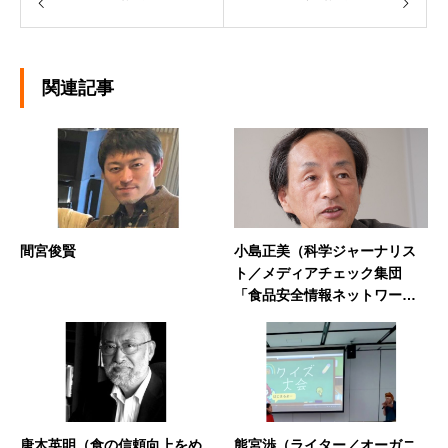
関連記事
間宮俊賢
小島正美（科学ジャーナリス
ト／メディアチェック集団
「食品安全情報ネットワー
ク」共同代表）
唐木英明（食の信頼向上をめ
熊宮渉（ライター／オーガニ