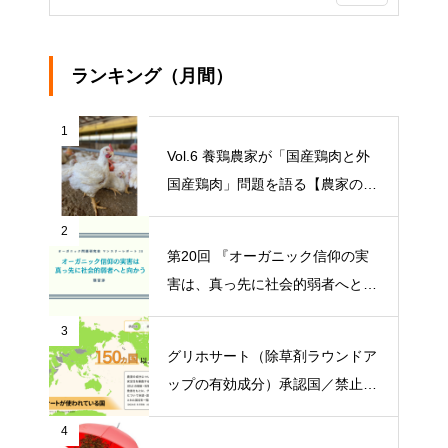
ランキング（月間）
1
Vol.6 養鶏農家が「国産鶏肉と外
国産鶏肉」問題を語る【農家の本
音 〇〇（問題）を語る】
2
第20回 『オーガニック信仰の実
害は、真っ先に社会的弱者へと向
かう』【オーガニック問題研究会
3
マンスリーレポート】
グリホサート（除草剤ラウンドア
ップの有効成分）承認国／禁止国
一覧
4