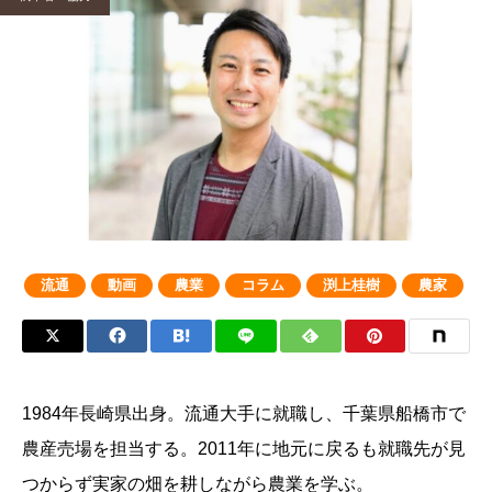
流通
動画
農業
コラム
渕上桂樹
農家
1984年長崎県出身。流通大手に就職し、千葉県船橋市で
農産売場を担当する。2011年に地元に戻るも就職先が見
つからず実家の畑を耕しながら農業を学ぶ。