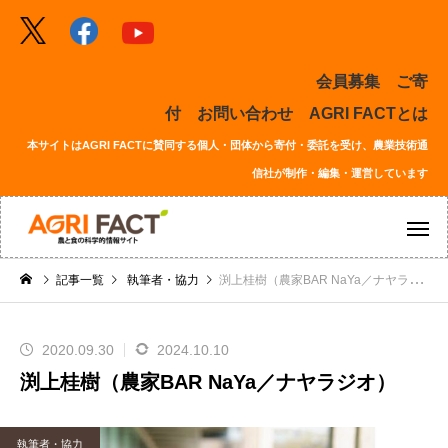
会員募集
ご寄
付
お問い合わせ
AGRI FACTとは
本サイトはAGRI FACTに賛同する個人・団体から寄付・委託を受け、農業技術通
信社が制作・編集・運営しています
記事一覧
執筆者・協力
渕上桂樹（農家BAR NaYa／ナヤラジオ）
2020.09.30
2024.10.10
渕上桂樹（農家BAR NaYa／ナヤラジオ）
執筆者・協力