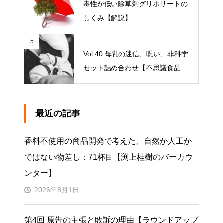
毒性が低い除草剤グリホサートの
しくみ【解説】
5
Vol.40 母乳の迷信、呪い、非科学
セット詰め合わせ【不思議食品・
観察記】
最近の記事
香料不使用の商品開発で考えた、自然か人工か
ではない物差し：71杯目【渕上桂樹のバーカウ
ンター】
2026年8月1日
第4回 原告の主張と敗訴の理由【ラウンドアップ