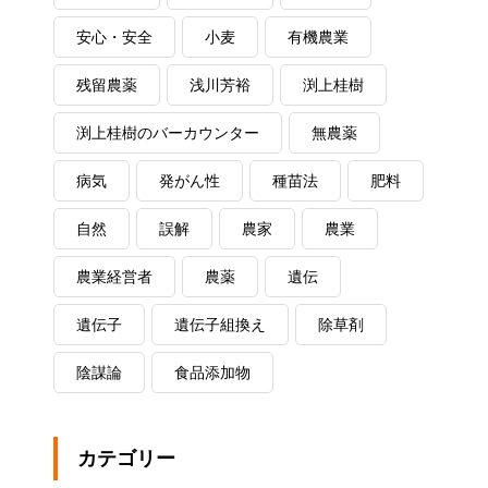
安心・安全
小麦
有機農業
残留農薬
浅川芳裕
渕上桂樹
渕上桂樹のバーカウンター
無農薬
病気
発がん性
種苗法
肥料
自然
誤解
農家
農業
農業経営者
農薬
遺伝
遺伝子
遺伝子組換え
除草剤
陰謀論
食品添加物
カテゴリー