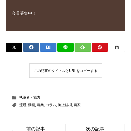
会員募集中！
この記事のタイトルとURLをコピーする
執筆者・協力
流通
,
動画
,
農業
,
コラム
,
渕上桂樹
,
農家
前の記事
次の記事