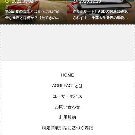
2020.12.23
2019.10.30
グリホサートとASDの関連は確認
農薬の安全性はどのように確かめ
されず！ 千葉大学発表の動物実
られているか（後編）―緊急セミ
験に関するQ&A
ナー「ラウンドアップ問題を考え
る」より【講演録】
HOME
AGRI FACTとは
ユーザーボイス
お問い合わせ
利用規約
特定商取引法に基づく表記