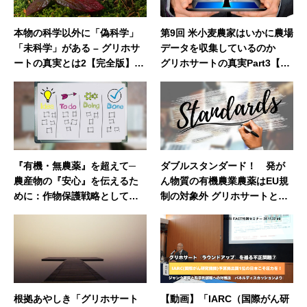
本物の科学以外に「偽科学」
第9回 米小麦農家はいかに農場
「未科学」がある – グリホサ
データを収集しているのか
ートの真実とは2【完全版】
グリホサートの真実Part3【ア
（vol.6）
メリカ産小麦は安全か】
『有機・無農薬』を超えて─
ダブルスタンダード！ 発が
農産物の『安心』を伝えるた
ん物質の有機農業農薬はEU規
めに：作物保護戦略としての
制の対象外 グリホサートとの
総合的害虫管理（IPM）
取扱いの差が鮮明に！
根拠あやしき「グリホサート
【動画】「IARC（国際がん研