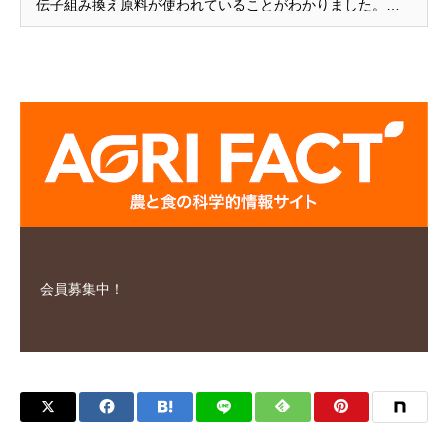
伝子組み換え原料が使われていることがわかりました。筆
者はそれを元農林水産大臣の山田正彦氏のブログで知った
のですが、驚きを通り越してあきれてしまい、徐々に怒り
を感じました。大手企業の製品には軒並み、遺伝子組み換
え原料が使われています。 （中略） 筆者は、遺伝子組み換
え原料を使用しているとして名前が挙がっている乳業メー
カーの製品は、赤ちゃん用の粉ミルクに限らず絶対に購入
しないと、固く心に決めました。自分で選択ができない赤
ちゃんに代わって、大人たちはもっと怒るべきではないで
しょうか。 日付 2020年2月10日 媒体
会員募集中！