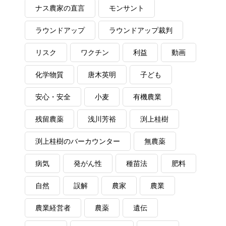
ナス農家の直言
モンサント
ラウンドアップ
ラウンドアップ裁判
リスク
ワクチン
利益
動画
化学物質
唐木英明
子ども
安心・安全
小麦
有機農業
残留農薬
浅川芳裕
渕上桂樹
渕上桂樹のバーカウンター
無農薬
病気
発がん性
種苗法
肥料
自然
誤解
農家
農業
農業経営者
農薬
遺伝