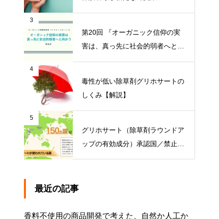
川区の給食を考える会」がオープ
3
ンチャット開設【ニュース】
第20回 『オーガニック信仰の実
害は、真っ先に社会的弱者へと向
かう』【オーガニック問題研究会
4
マンスリーレポート】
毒性が低い除草剤グリホサートの
しくみ【解説】
5
グリホサート（除草剤ラウンドア
ップの有効成分）承認国／禁止国
一覧
最近の記事
香料不使用の商品開発で考えた、自然か人工か