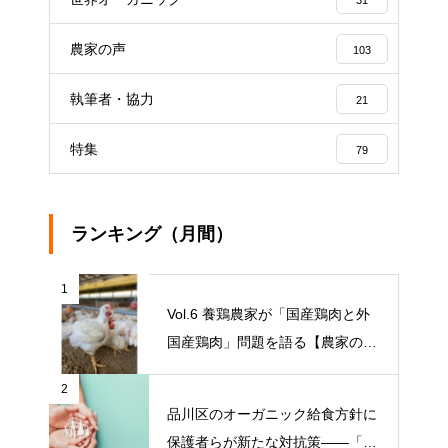
31
農家の声
103
執筆者・協力
21
特集
79
ランキング（月間）
1
Vol.6 養鶏農家が「国産鶏肉と外
国産鶏肉」問題を語る【農家の本
音 〇〇（問題）を語る】
2
品川区のオーガニック給食方針に
保護者らが新たな対抗策——「品