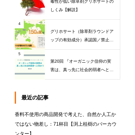
毒性が低い除草剤グリホサートの
しくみ【解説】
4
グリホサート（除草剤ラウンドア
ップの有効成分）承認国／禁止国
一覧
5
第20回 『オーガニック信仰の実
害は、真っ先に社会的弱者へと向
かう』【オーガニック問題研究会
マンスリーレポート】
最近の記事
香料不使用の商品開発で考えた、自然か人工か
ではない物差し：71杯目【渕上桂樹のバーカウ
ンター】