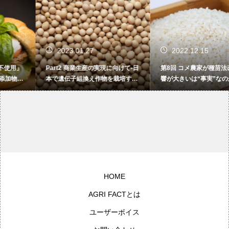
2023.01.27
2022.12.15
Part2 商業生産の実現に向けて-日
第8回 コメ農家が種苗法改正の影
本で遺伝子組換え作物を栽培する
響が大きいは“事実”なのか【鈴木
にはどうすればよいか？-その2
宣弘氏の食品・農業言説を検証す
【遺伝子組換え作物の生産とその
る】
未来 】
HOME
AGRI FACTとは
ユーザーボイス