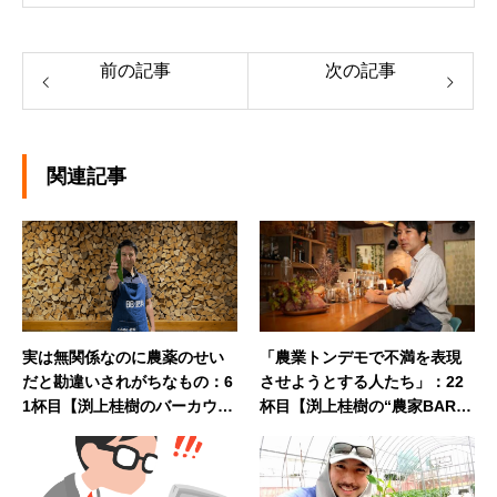
前の記事
次の記事
関連記事
実は無関係なのに農薬のせい
「農業トンデモで不満を表現
だと勘違いされがちなもの：6
させようとする人たち」：22
1杯目【渕上桂樹のバーカウン
杯目【渕上桂樹の“農家BAR N
ター】
aYa”カウンタートーク】