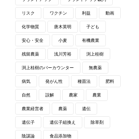
リスク
ワクチン
利益
動画
化学物質
唐木英明
子ども
安心・安全
小麦
有機農業
残留農薬
浅川芳裕
渕上桂樹
渕上桂樹のバーカウンター
無農薬
病気
発がん性
種苗法
肥料
自然
誤解
農家
農業
農業経営者
農薬
遺伝
遺伝子
遺伝子組換え
除草剤
陰謀論
食品添加物