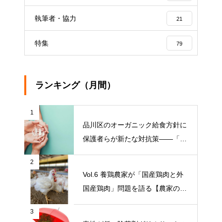
執筆者・協力
21
特集
79
ランキング（月間）
1
品川区のオーガニック給食方針に
保護者らが新たな対抗策——「品
川区の給食を考える会」がオープ
2
ンチャット開設【ニュース】
Vol.6 養鶏農家が「国産鶏肉と外
国産鶏肉」問題を語る【農家の本
音 〇〇（問題）を語る】
3