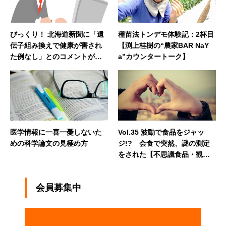
びっくり！ 北海道新聞に「遺
種苗法トンデモ体験記：2杯目
伝子組み換えで健康が害され
【渕上桂樹の“農家BAR NaY
た例なし」とのコメントが掲
a”カウンタートーク】
載【FOOD NEWS ONLINE】
医学情報に一喜一憂しないた
Vol.35 波動で食品をジャッ
めの科学論文の見極め方
ジ!? 会食で突然、謎の測定
をされた【不思議食品・観察
記】
会員募集中