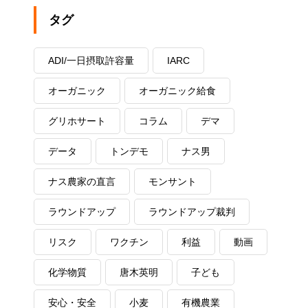
タグ
ADI/一日摂取許容量
IARC
オーガニック
オーガニック給食
グリホサート
コラム
デマ
データ
トンデモ
ナス男
ナス農家の直言
モンサント
ラウンドアップ
ラウンドアップ裁判
リスク
ワクチン
利益
動画
化学物質
唐木英明
子ども
安心・安全
小麦
有機農業