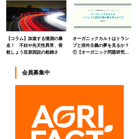
樹の“農家BAR Naya”カウンタ
ートーク】
【コラム】加速する憶測の暴
オーガニックカルトはトラン
走！ 不妊や先天性異常、骨
プと排外主義の夢を見るか？
粗しょう症原因説の粗雑さ
①【オーガニック問題研究会
マンスリーレポート⑥】
会員募集中