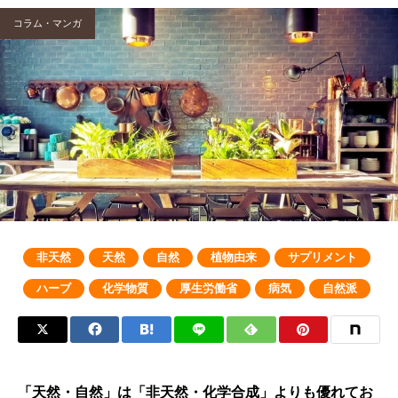
コラム・マンガ
非天然
天然
自然
植物由来
サプリメント
ハーブ
化学物質
厚生労働省
病気
自然派
「天然・自然」は「非天然・化学合成」よりも優れてお