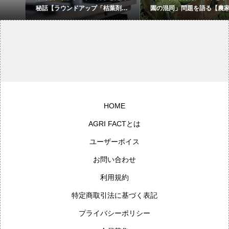
秘話【ラウンドアップ「枯葉剤」
園の混同」問題を語る【農家の本
説の虚構 “反農薬・反GMO・反資
音 〇〇（問題）を語る】
本主義”活動家が作った構造的デ
マ】
HOME
AGRI FACTとは
ユーザーボイス
お問い合わせ
利用規約
特定商取引法に基づく表記
プライバシーポリシー