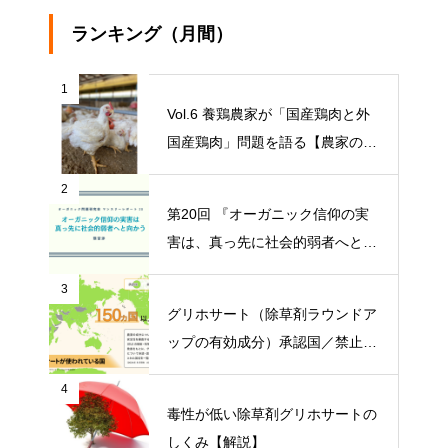
ランキング（月間）
1
Vol.6 養鶏農家が「国産鶏肉と外
国産鶏肉」問題を語る【農家の本
音 〇〇（問題）を語る】
2
第20回 『オーガニック信仰の実
害は、真っ先に社会的弱者へと向
かう』【オーガニック問題研究会
3
マンスリーレポート】
グリホサート（除草剤ラウンドア
ップの有効成分）承認国／禁止国
一覧
4
毒性が低い除草剤グリホサートの
しくみ【解説】