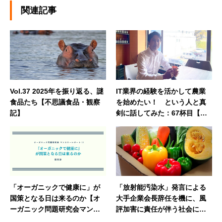
関連記事
Vol.37 2025年を振り返る、謎
IT業界の経験を活かして農業
食品たち【不思議食品・観察
を始めたい！ という人と真
記】
剣に話してみた：67杯目【渕
上桂樹のバーカウンター】
「オーガニックで健康に」が
「放射能汚染水」発言による
国策となる日は来るのか【オ
大手企業会長辞任を機に、風
ーガニック問題研究会マンス
評加害に責任が伴う社会に近
リーレポート17】
づけるか？：42杯目【渕上桂