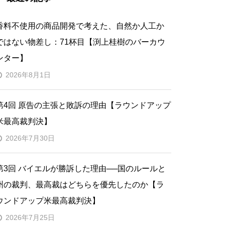
香料不使用の商品開発で考えた、自然か人工か
ではない物差し：71杯目【渕上桂樹のバーカウ
ンター】
2026年8月1日
第4回 原告の主張と敗訴の理由【ラウンドアップ
米最高裁判決】
2026年7月30日
第3回 バイエルが勝訴した理由──国のルールと
州の裁判、最高裁はどちらを優先したのか【ラ
ウンドアップ米最高裁判決】
2026年7月25日