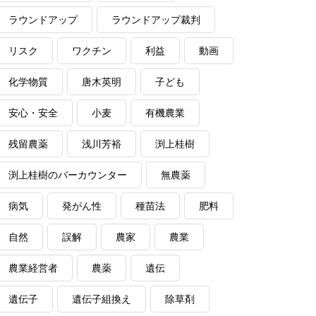
ラウンドアップ
ラウンドアップ裁判
リスク
ワクチン
利益
動画
化学物質
唐木英明
子ども
安心・安全
小麦
有機農業
残留農薬
浅川芳裕
渕上桂樹
渕上桂樹のバーカウンター
無農薬
病気
発がん性
種苗法
肥料
自然
誤解
農家
農業
農業経営者
農薬
遺伝
遺伝子
遺伝子組換え
除草剤