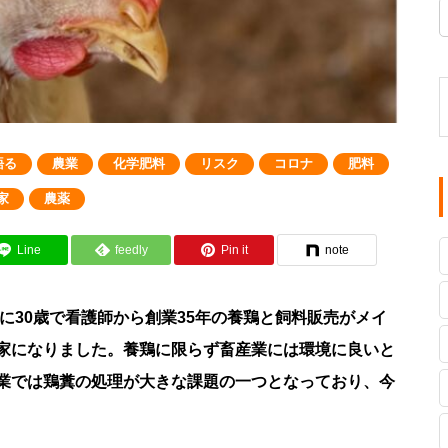
語る
農業
化学肥料
リスク
コロナ
肥料
家
農薬
Line
feedly
Pin it
note
年に30歳で看護師から創業35年の養鶏と飼料販売がメイ
家になりました。養鶏に限らず畜産業には環境に良いと
業では鶏糞の処理が大きな課題の一つとなっており、今