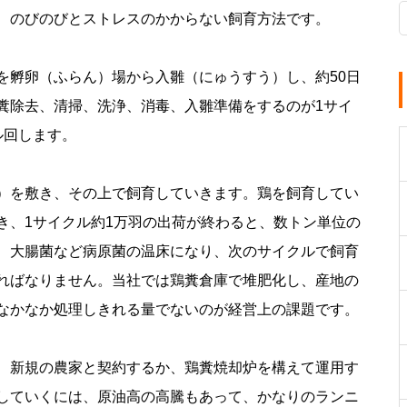
、のびのびとストレスのかからない飼育方法です。
を孵卵（ふらん）場から入雛（にゅうすう）し、約50日
糞除去、清掃、洗浄、消毒、入雛準備をするのが1サイ
ル回します。
）を敷き、その上で飼育していきます。鶏を飼育してい
き、1サイクル約1万羽の出荷が終わると、数トン単位の
、大腸菌など病原菌の温床になり、次のサイクルで飼育
ればなりません。当社では鶏糞倉庫で堆肥化し、産地の
なかなか処理しきれる量でないのが経営上の課題です。
、新規の農家と契約するか、鶏糞焼却炉を構えて運用す
していくには、原油高の高騰もあって、かなりのランニ