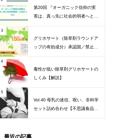
第20回 『オーガニック信仰の実
害は、真っ先に社会的弱者へと向
かう』【オーガニック問題研究会
3
マンスリーレポート】
グリホサート（除草剤ラウンドア
ップの有効成分）承認国／禁止国
一覧
4
毒性が低い除草剤グリホサートの
しくみ【解説】
5
Vol.40 母乳の迷信、呪い、非科学
セット詰め合わせ【不思議食品・
観察記】
最近の記事