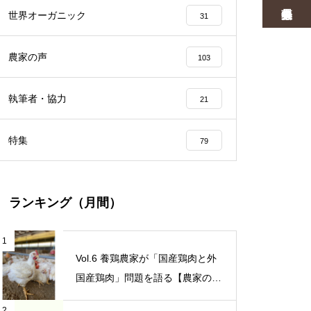
世界オーガニック
31
農家の声
103
執筆者・協力
21
特集
79
ランキング（月間）
1
Vol.6 養鶏農家が「国産鶏肉と外
国産鶏肉」問題を語る【農家の本
音 〇〇（問題）を語る】
2