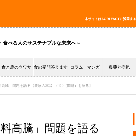
本サイトはAGRI FACTに賛
・食べる人のサステナブルな未来へ～
食と農のウワサ
食の疑問答えます
コラム・マンガ
農薬と病気
「肥料高騰」問題を語る【農家の本音 〇〇（問題）を語る】
「肥料高騰」問題を語る