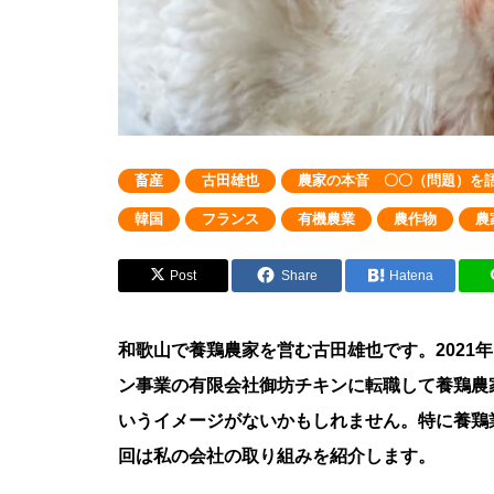
畜産
古田雄也
農家の本音 〇〇（問題）を
韓国
フランス
有機農業
農作物
農
Post
Share
Hatena
和歌山で養鶏農家を営む古田雄也です。2021
ン事業の有限会社御坊チキンに転職して養鶏農
いうイメージがないかもしれません。特に養鶏
回は私の会社の取り組みを紹介します。