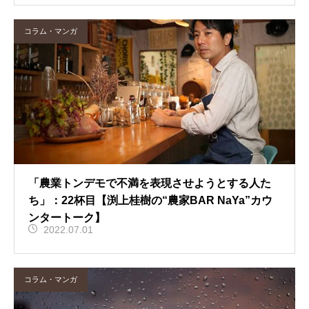
コラム・マンガ
「農業トンデモで不満を表現させようとする人た
ち」：22杯目【渕上桂樹の“農家BAR NaYa”カウ
ンタートーク】
2022.07.01
コラム・マンガ