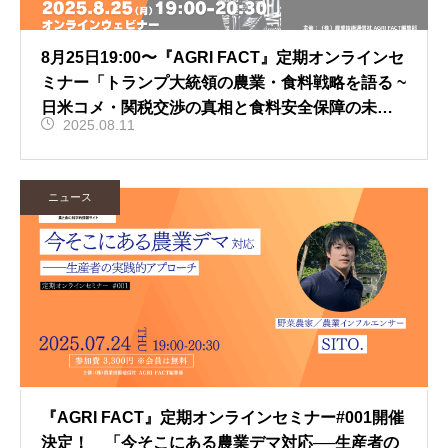
8月25日19:00〜『AGRI FACT』定期オンラインセ
ミナー「トランプ大統領の農業・食料戦略を語る ~
日米コメ・関税交渉の真相と食料安全保障の未来
2025.08.11
~」開催！
ニュース
『AGRI FACT』定期オンラインセミナー#001開催
決定！ 「今そこにある農業デマ対応──生産者の