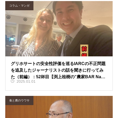
コラム・マンガ
グリホサートの安全性評価を巡るIARCの不正問題
を追及したジャーナリストの話を聞きに行ってみ
た（前編）：52杯目【渕上桂樹の“農家BAR Nay
2025.01.01
a”カウンタートーク】
食と農のウワサ