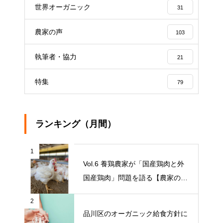
世界オーガニック
31
農家の声
103
執筆者・協力
21
特集
79
ランキング（月間）
1
Vol.6 養鶏農家が「国産鶏肉と外
国産鶏肉」問題を語る【農家の本
音 〇〇（問題）を語る】
2
品川区のオーガニック給食方針に