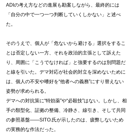
ADIの考え方などの進展も勘案しながら、最終的には
「自分の中で一つ一つ判断していくしかない」と述べ
た。
そのうえで、個人が「危ないから避ける」選択をするこ
とは否定しない一方、それを政治的主張として訴えた
り、周囲に「こうでなければ」と強要するのは別問題だ
と線を引いた。デマ対応が社会的対立を深めないために
は、個人の不安や嗜好を“他者への義務”にすり替えない
姿勢が求められる。
デマへの対抗策に“特効薬”や“必殺技”はない。しかし、相
手の類型化、証拠の整備、冷静さ、線引き、そして共同
の参照基盤——SITO.氏が示したのは、疲弊しないため
の実務的な作法だった。