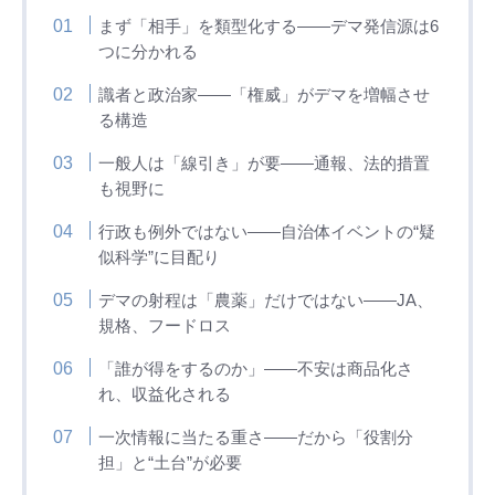
まず「相手」を類型化する——デマ発信源は6
つに分かれる
識者と政治家——「権威」がデマを増幅させ
る構造
一般人は「線引き」が要——通報、法的措置
も視野に
行政も例外ではない——自治体イベントの“疑
似科学”に目配り
デマの射程は「農薬」だけではない——JA、
規格、フードロス
「誰が得をするのか」——不安は商品化さ
れ、収益化される
一次情報に当たる重さ——だから「役割分
担」と“土台”が必要