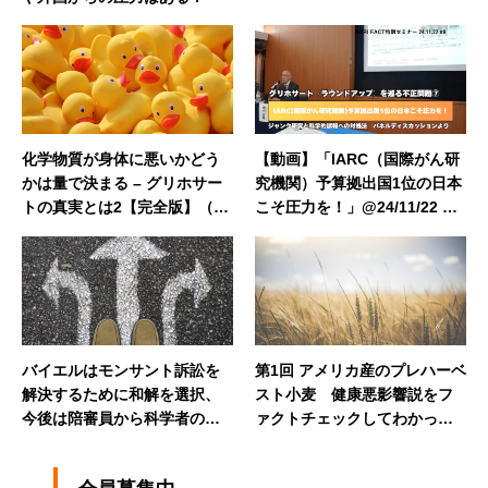
化学物質が身体に悪いかどう
【動画】「IARC（国際がん研
かは量で決まる – グリホサー
究機関）予算拠出国1位の日本
トの真実とは2【完全版】（vo
こそ圧力を！」@24/11/22 AG
l.9）
RI FACT特別セミナー09
バイエルはモンサント訴訟を
第1回 アメリカ産のプレハーベ
解決するために和解を選択、
スト小麦 健康悪影響説をフ
今後は陪審員から科学者の判
ァクトチェックしてわかった
断へ
こと【アメリカ産小麦は安全
か】