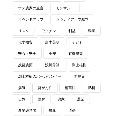
ナス農家の直言
モンサント
ラウンドアップ
ラウンドアップ裁判
リスク
ワクチン
利益
動画
化学物質
唐木英明
子ども
安心・安全
小麦
有機農業
残留農薬
浅川芳裕
渕上桂樹
渕上桂樹のバーカウンター
無農薬
病気
発がん性
種苗法
肥料
自然
誤解
農家
農業
農業経営者
農薬
遺伝