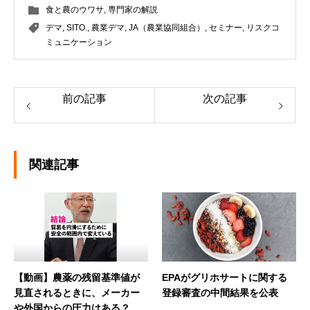
食と農のウワサ
,
専門家の解説
デマ
,
SITO.
,
農業デマ
,
JA（農業協同組合）
,
セミナー
,
リスクコ
ミュニケーション
前の記事
次の記事
関連記事
【動画】農薬の残留基準値が
EPAがグリホサートに関する
見直されるときに、メーカー
登録審査の中間結果を公表
や外国からの圧力はある？