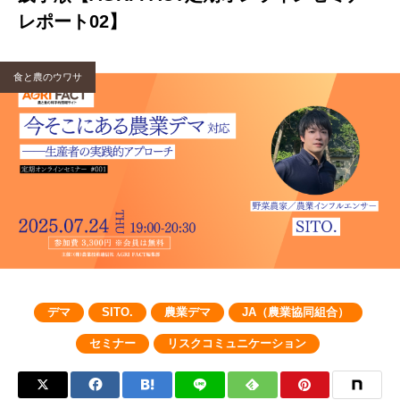
レポート02】
食と農のウワサ
デマ
SITO.
農業デマ
JA（農業協同組合）
セミナー
リスクコミュニケーション