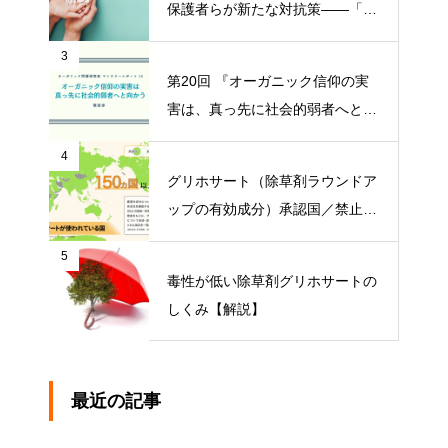
保護者らが新たな対抗策——「品
川区の給食を考える会」がオープ
3
ンチャット開設【ニュース】
第20回 『オーガニック信仰の実
害は、真っ先に社会的弱者へと向
かう』【オーガニック問題研究会
4
マンスリーレポート】
グリホサート（除草剤ラウンドア
ップの有効成分）承認国／禁止国
一覧
5
毒性が低い除草剤グリホサートの
しくみ【解説】
最近の記事