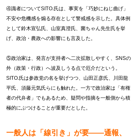
④識者についてSITO.氏は、事実を「巧妙にねじ曲げ」
不安や危機感を煽る存在として警戒感を示した。具体例
として鈴木宣弘氏、山室真澄氏、菌ちゃん先生氏を挙
げ、政治・農政への影響にも言及した。
⑤政治家は、発言が支持者へ二次拡散しやすく、SNSの
外（政策・行政）へ波及しうる点で厄介だという。
SITO.氏は参政党の名を挙げつつ、山田正彦氏、川田龍
平氏、須藤元気氏らにも触れた。一方で政治家は「有権
者の代弁者」でもあるため、疑問や指摘を一般側から積
極的にぶつけることが重要だとした。
一般人は「線引き」が要——通報、