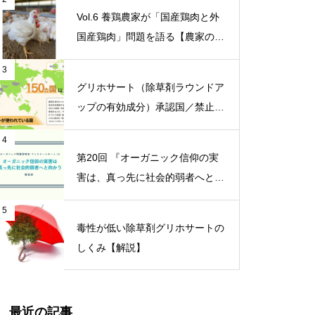
ンチャット開設【ニュース】
Vol.6 養鶏農家が「国産鶏肉と外
国産鶏肉」問題を語る【農家の本
音 〇〇（問題）を語る】
3
グリホサート（除草剤ラウンドア
ップの有効成分）承認国／禁止国
一覧
4
第20回 『オーガニック信仰の実
害は、真っ先に社会的弱者へと向
かう』【オーガニック問題研究会
5
マンスリーレポート】
毒性が低い除草剤グリホサートの
しくみ【解説】
最近の記事