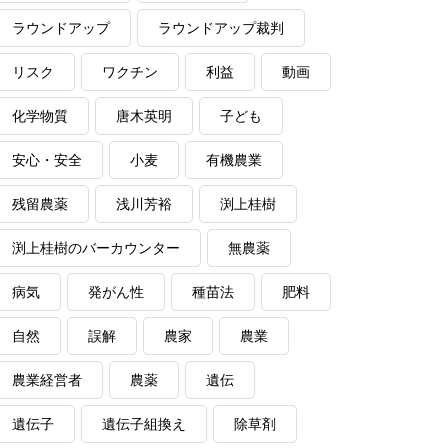
ラウンドアップ
ラウンドアップ裁判
リスク
ワクチン
利益
動画
化学物質
唐木英明
子ども
安心・安全
小麦
有機農業
残留農薬
浅川芳裕
渕上桂樹
渕上桂樹のバーカウンター
無農薬
病気
発がん性
種苗法
肥料
自然
誤解
農家
農業
農業経営者
農薬
遺伝
遺伝子
遺伝子組換え
除草剤