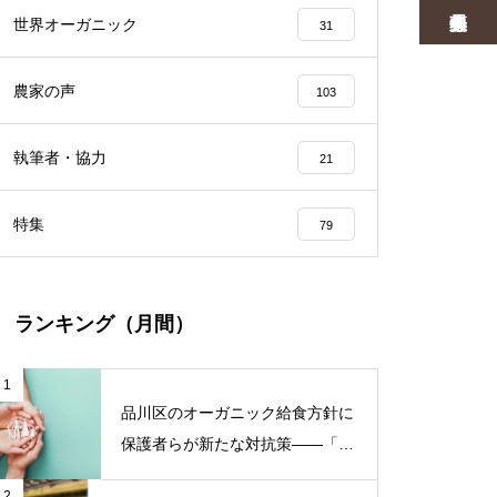
世界オーガニック
31
農家の声
103
執筆者・協力
21
特集
79
ランキング（月間）
1
品川区のオーガニック給食方針に
保護者らが新たな対抗策——「品
川区の給食を考える会」がオープ
2