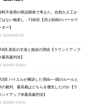
香料不使用の商品開発で考えた、自然か人工か
ではない物差し：71杯目【渕上桂樹のバーカウ
ンター】
2026年8月1日
第4回 原告の主張と敗訴の理由【ラウンドアップ
米最高裁判決】
2026年7月30日
第3回 バイエルが勝訴した理由──国のルールと
州の裁判、最高裁はどちらを優先したのか【ラ
ウンドアップ米最高裁判決】
2026年7月25日