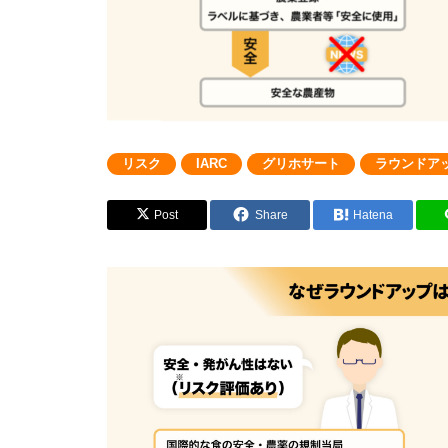
リスク
IARC
グリホサート
ラウンドア
Post
Share
Hatena