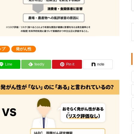
ップ
発がん性
Line
feedly
Pin it
note