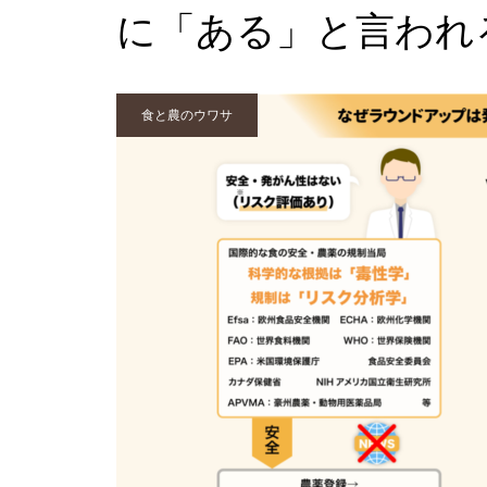
に「ある」と言われ
食と農のウワサ