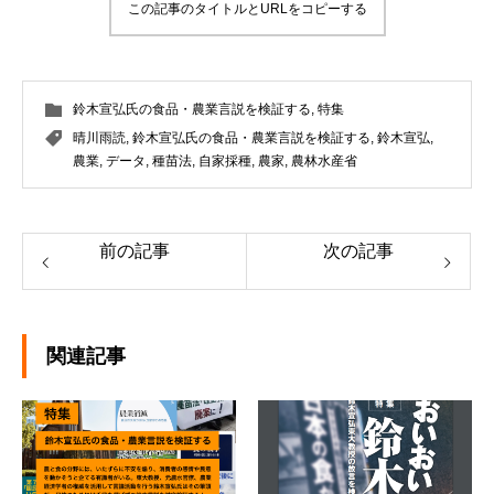
この記事のタイトルとURLをコピーする
鈴木宣弘氏の食品・農業言説を検証する
,
特集
晴川雨読
,
鈴木宣弘氏の食品・農業言説を検証する
,
鈴木宣弘
,
農業
,
データ
,
種苗法
,
自家採種
,
農家
,
農林水産省
前の記事
次の記事
関連記事