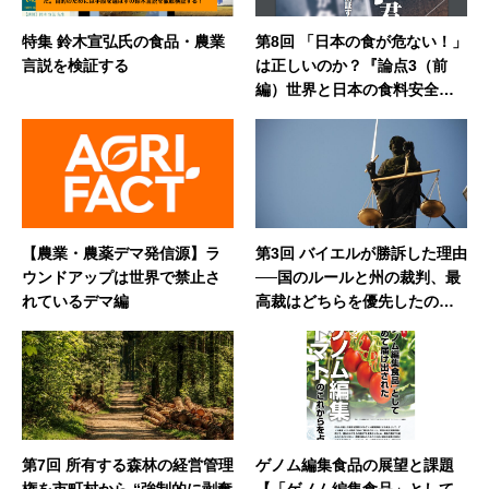
特集 鈴木宣弘氏の食品・農業
第8回 「日本の食が危ない！」
言説を検証する
は正しいのか？『論点3（前
編）世界と日本の食料安全保
障～なぜインドが行う輸出制
限をアメリカは行わないの
か？』【おいおい鈴木君 鈴
木宣弘東大教授の放言を検証
する】
【農業・農薬デマ発信源】ラ
第3回 バイエルが勝訴した理由
ウンドアップは世界で禁止さ
──国のルールと州の裁判、最
れているデマ編
高裁はどちらを優先したのか
【ラウンドアップ米最高裁判
決】
第7回 所有する森林の経営管理
ゲノム編集食品の展望と課題