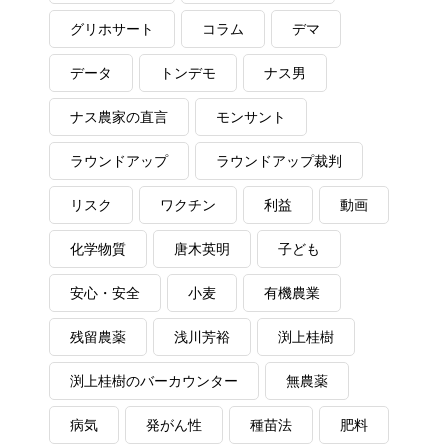
グリホサート
コラム
デマ
データ
トンデモ
ナス男
ナス農家の直言
モンサント
ラウンドアップ
ラウンドアップ裁判
リスク
ワクチン
利益
動画
化学物質
唐木英明
子ども
安心・安全
小麦
有機農業
残留農薬
浅川芳裕
渕上桂樹
渕上桂樹のバーカウンター
無農薬
病気
発がん性
種苗法
肥料