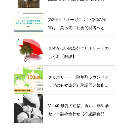
音 〇〇（問題）を語る】
2
第20回 『オーガニック信仰の実
害は、真っ先に社会的弱者へと向
かう』【オーガニック問題研究会
3
マンスリーレポート】
毒性が低い除草剤グリホサートの
しくみ【解説】
4
グリホサート（除草剤ラウンドア
ップの有効成分）承認国／禁止国
一覧
5
Vol.40 母乳の迷信、呪い、非科学
セット詰め合わせ【不思議食品・
観察記】