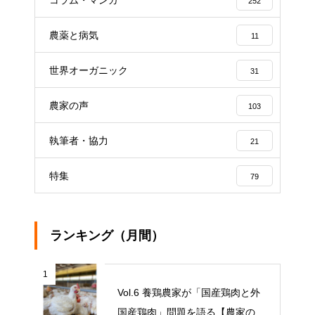
コラム・マンガ
252
農薬と病気
11
世界オーガニック
31
農家の声
103
執筆者・協力
21
特集
79
ランキング（月間）
1
Vol.6 養鶏農家が「国産鶏肉と外
国産鶏肉」問題を語る【農家の本