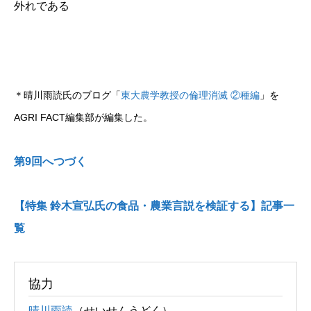
外れである
＊晴川雨読氏のブログ「
東大農学教授の倫理消滅 ②種編
」を
AGRI FACT編集部が編集した。
第9回へつづく
【特集 鈴木宣弘氏の食品・農業言説を検証する】記事一
覧
協力
晴川雨読
（せいせんうどく）