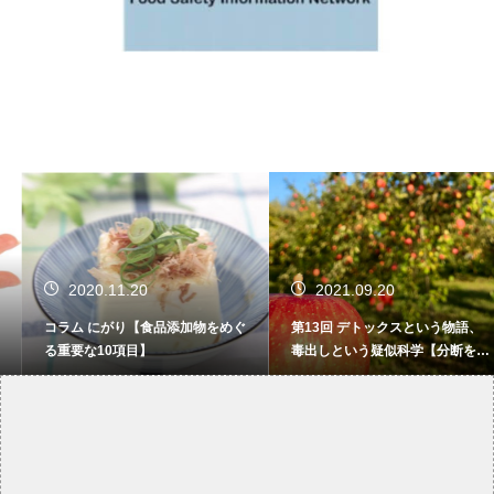
2020.11.20
2021.09.20
コラム にがり【食品添加物をめぐ
第13回 デトックスという物語、
る重要な10項目】
毒出しという疑似科学【分断をこ
えてゆけ 有機と慣行の向こう
側】