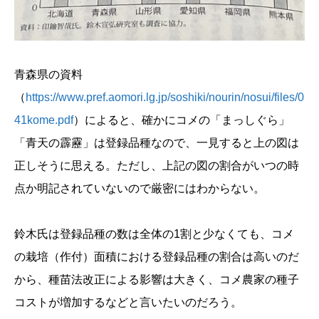
青森県の資料
（
https://www.pref.aomori.lg.jp/soshiki/nourin/nosui/files/0
41kome.pdf
）によると、確かにコメの「まっしぐら」
「青天の霹靂」は登録品種なので、一見すると上の図は
正しそうに思える。ただし、上記の図の割合がいつの時
点か明記されていないので厳密にはわからない。
鈴木氏は登録品種の数は全体の1割と少なくても、コメ
の栽培（作付）面積における登録品種の割合は高いのだ
から、種苗法改正による影響は大きく、コメ農家の種子
コストが増加するなどと言いたいのだろう。