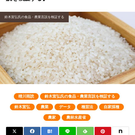
鈴木宣弘氏の食品・農業言説を検証する
晴川雨読
鈴木宣弘氏の食品・農業言説を検証する
鈴木宣弘
農業
データ
種苗法
自家採種
農家
農林水産省