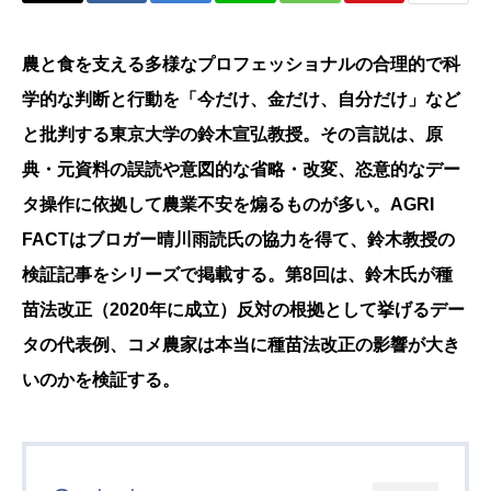
農と食を支える多様なプロフェッショナルの合理的で科
学的な判断と行動を「今だけ、金だけ、自分だけ」など
と批判する東京大学の鈴木宣弘教授。その言説は、原
典・元資料の誤読や意図的な省略・改変、恣意的なデー
タ操作に依拠して農業不安を煽るものが多い。AGRI
FACTはブロガー晴川雨読氏の協力を得て、鈴木教授の
検証記事をシリーズで掲載する。第8回は、鈴木氏が種
苗法改正（2020年に成立）反対の根拠として挙げるデー
タの代表例、コメ農家は本当に種苗法改正の影響が大き
いのかを検証する。