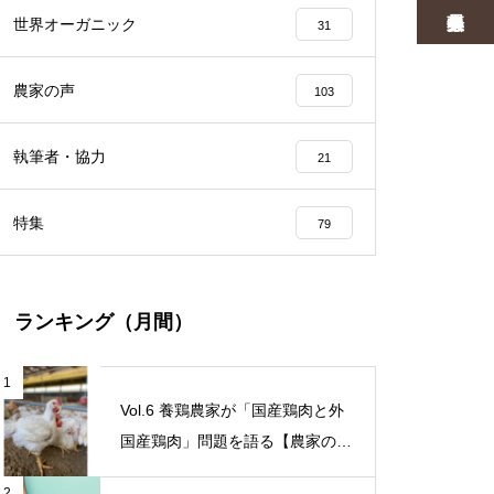
世界オーガニック
31
農家の声
103
執筆者・協力
21
特集
79
ランキング（月間）
1
Vol.6 養鶏農家が「国産鶏肉と外
国産鶏肉」問題を語る【農家の本
音 〇〇（問題）を語る】
2