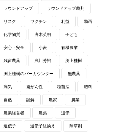
ラウンドアップ
ラウンドアップ裁判
リスク
ワクチン
利益
動画
化学物質
唐木英明
子ども
安心・安全
小麦
有機農業
残留農薬
浅川芳裕
渕上桂樹
渕上桂樹のバーカウンター
無農薬
病気
発がん性
種苗法
肥料
自然
誤解
農家
農業
農業経営者
農薬
遺伝
遺伝子
遺伝子組換え
除草剤