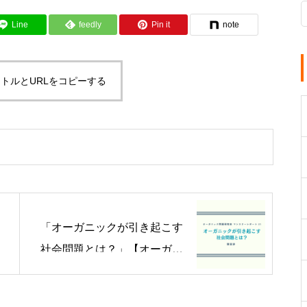
Line
feedly
Pin it
note
トルとURLをコピーする
「オーガニックが引き起こす
社会問題とは？」【オーガニ
ック問題研究会マンスリーレ
ポート①】