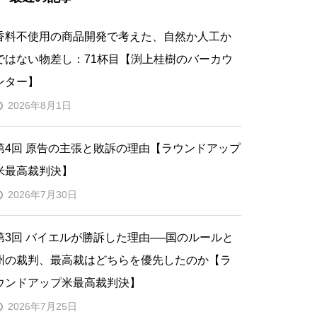
香料不使用の商品開発で考えた、自然か人工か
ではない物差し：71杯目【渕上桂樹のバーカウ
ンター】
2026年8月1日
第4回 原告の主張と敗訴の理由【ラウンドアップ
米最高裁判決】
2026年7月30日
第3回 バイエルが勝訴した理由──国のルールと
州の裁判、最高裁はどちらを優先したのか【ラ
ウンドアップ米最高裁判決】
2026年7月25日