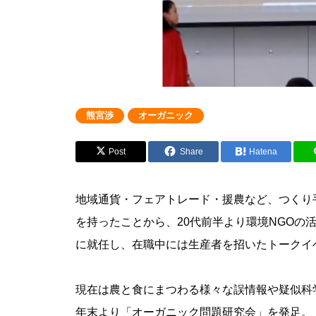
熊宮渉
オーガニック
Post
Share
Hatena
地域通貨・フェアトレード・援農など、つくり
を持ったことから、20代前半より環境NGOの
に就任し、在職中には生産者を招いたトークイ
現在は農と食にまつわる様々な誤情報や疑似科学
年末より「オーガニック問題研究会」を発足。