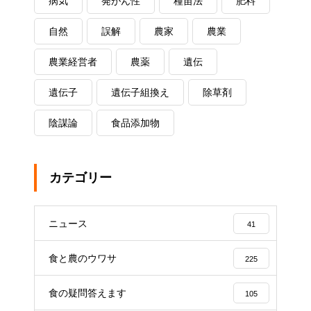
病気
発がん性
種苗法
肥料
自然
誤解
農家
農業
農業経営者
農薬
遺伝
遺伝子
遺伝子組換え
除草剤
陰謀論
食品添加物
カテゴリー
ニュース
41
食と農のウワサ
225
食の疑問答えます
105