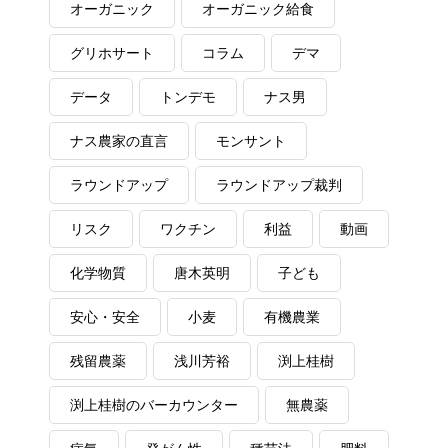
オーガニック
オーガニック給食
グリホサート
コラム
デマ
データ
トンデモ
ナス男
ナス農家の直言
モンサント
ラウンドアップ
ラウンドアップ裁判
リスク
ワクチン
利益
動画
化学物質
唐木英明
子ども
安心・安全
小麦
有機農業
残留農薬
浅川芳裕
渕上桂樹
渕上桂樹のバーカウンター
無農薬