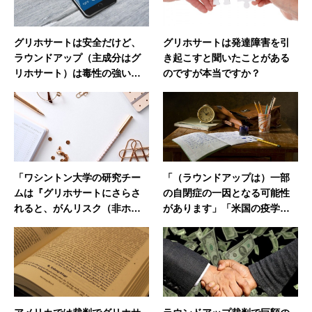
グリホサートは安全だけど、
グリホサートは発達障害を引
ラウンドアップ（主成分はグ
き起こすと聞いたことがある
リホサート）は毒性の強い界
のですが本当ですか？
面活性剤などが使われてお
り、危険なのでしょうか
「ワシントン大学の研究チー
「（ラウンドアップは）一部
ムは『グリホサートにさらさ
の自閉症の一因となる可能性
れると、がんリスク（非ホジ
があります」「米国の疫学研
キンリンパ腫など）が41％増
究では、グリホサート暴露と
大する』と学術誌に発表し
自閉症発症に相関関係がある
た。」と週刊新潮（2020年4月
と言われていますが、科学的
23日号）の記事にあります。
な話なのでしょうか。
やはり発がん性があるのでは
ないですか。