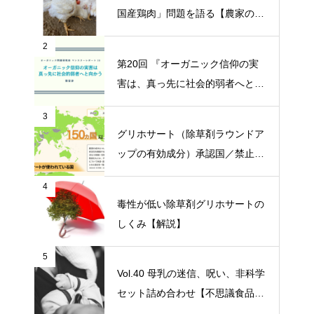
国産鶏肉」問題を語る【農家の本
音 〇〇（問題）を語る】
2
第20回 『オーガニック信仰の実
害は、真っ先に社会的弱者へと向
かう』【オーガニック問題研究会
3
マンスリーレポート】
グリホサート（除草剤ラウンドア
ップの有効成分）承認国／禁止国
一覧
4
毒性が低い除草剤グリホサートの
しくみ【解説】
5
Vol.40 母乳の迷信、呪い、非科学
セット詰め合わせ【不思議食品・
観察記】