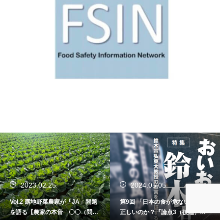
2023.02.25
2024.05.05
Vol.2 露地野菜農家が「JA」問題
第9回 「日本の食が危ない！」は
を語る【農家の本音 〇〇（問
正しいのか？『論点3（後編）世