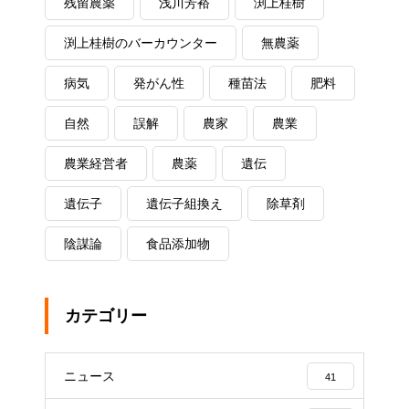
残留農薬
浅川芳裕
渕上桂樹
渕上桂樹のバーカウンター
無農薬
病気
発がん性
種苗法
肥料
自然
誤解
農家
農業
農業経営者
農薬
遺伝
遺伝子
遺伝子組換え
除草剤
陰謀論
食品添加物
カテゴリー
ニュース
41