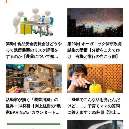
第5回 食品安全委員会はどうや
第23回 オーガニック保守政党
って残留農薬のリスク評価を
誕生の憂鬱【分断をこえてゆ
するのか【農薬について知ろ
け 有機と慣行の向こう側】
う】
活動家が描く「農業消滅」の
「SNSでこんな話を見たんだ
世界：14杯目【渕上桂樹の“農
けど……」子育てママの質問
家BAR NaYa”カウンタートー
に答えます：35杯目【渕上桂
ク】
樹の“農家BAR Naya”カウンタ
ートーク】