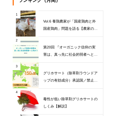
ランキング（月間）
1
Vol.6 養鶏農家が「国産鶏肉と外
国産鶏肉」問題を語る【農家の本
音 〇〇（問題）を語る】
2
第20回 『オーガニック信仰の実
害は、真っ先に社会的弱者へと向
かう』【オーガニック問題研究会
3
マンスリーレポート】
グリホサート（除草剤ラウンドア
ップの有効成分）承認国／禁止国
一覧
4
毒性が低い除草剤グリホサートの
しくみ【解説】