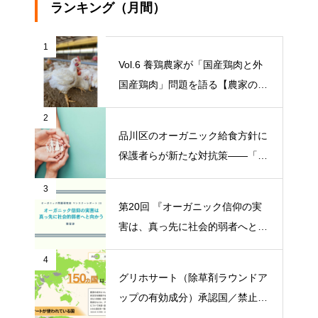
ランキング（月間）
1
Vol.6 養鶏農家が「国産鶏肉と外
国産鶏肉」問題を語る【農家の本
音 〇〇（問題）を語る】
2
品川区のオーガニック給食方針に
保護者らが新たな対抗策——「品
川区の給食を考える会」がオープ
3
ンチャット開設【ニュース】
第20回 『オーガニック信仰の実
害は、真っ先に社会的弱者へと向
かう』【オーガニック問題研究会
4
マンスリーレポート】
グリホサート（除草剤ラウンドア
ップの有効成分）承認国／禁止国
一覧