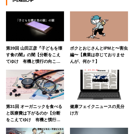
第39回 山田正彦『子どもを壊
ボクとおじさんとIPMと〜害虫
す食の闇』の闇【分断をこえ
編〜【農業は存じておりませ
てゆけ 有機と慣行の向こう
んが、何か？】
側】
第31回 オーガニックを食べる
健康フェイクニュースの見分
と医療費は下がるのか【分断
け方
をこえてゆけ 有機と慣行の
向こう側】