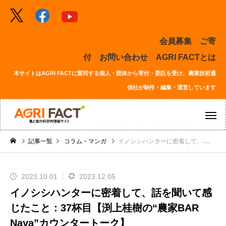
会員募集
ご寄
付
お問い合わせ
AGRI FACTとは
本サイトはAGRI FACTに賛同する個人・団体から寄付・委託を受け、農業技術通
信社が制作・編集・運営しています
記事一覧
コラム・マンガ
イノシシハンターに密着して、話を聞いて感じたこと：37杯目【渕上桂樹の“農家BAR Naya”カウンタートーク】
2023.10.01
2023.12.05
イノシシハンターに密着して、話を聞いて感
じたこと：37杯目【渕上桂樹の“農家BAR
Naya”カウンタートーク】