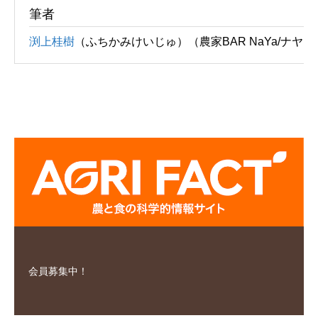
筆者
渕上桂樹
（ふちかみけいじゅ）（農家BAR NaYa/ナヤ
会員募集中！