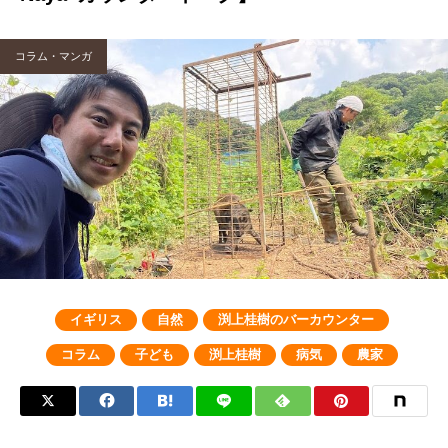
コラム・マンガ
イギリス
自然
渕上桂樹のバーカウンター
コラム
子ども
渕上桂樹
病気
農家