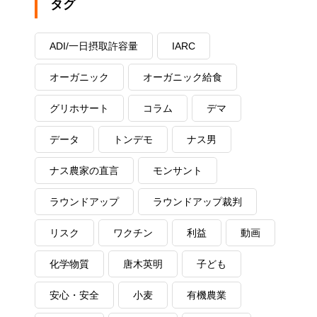
タグ
ADI/一日摂取許容量
IARC
オーガニック
オーガニック給食
グリホサート
コラム
デマ
データ
トンデモ
ナス男
ナス農家の直言
モンサント
ラウンドアップ
ラウンドアップ裁判
リスク
ワクチン
利益
動画
化学物質
唐木英明
子ども
安心・安全
小麦
有機農業