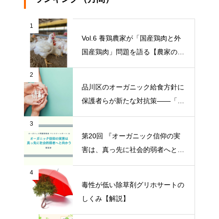
1
Vol.6 養鶏農家が「国産鶏肉と外
国産鶏肉」問題を語る【農家の本
音 〇〇（問題）を語る】
2
品川区のオーガニック給食方針に
保護者らが新たな対抗策——「品
川区の給食を考える会」がオープ
3
ンチャット開設【ニュース】
第20回 『オーガニック信仰の実
害は、真っ先に社会的弱者へと向
かう』【オーガニック問題研究会
4
マンスリーレポート】
毒性が低い除草剤グリホサートの
しくみ【解説】