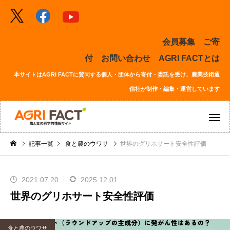
会員募集
ご寄
付
お問い合わせ
AGRI FACTとは
本サイトはAGRI FACTに賛同する個人・団体から寄付・委託を受け、農業技術通
信社が制作・編集・運営しています
記事一覧
食と農のウワサ
世界のグリホサート安全性評価
2021.07.20
2025.12.01
世界のグリホサート安全性評価
食と農のウワサ