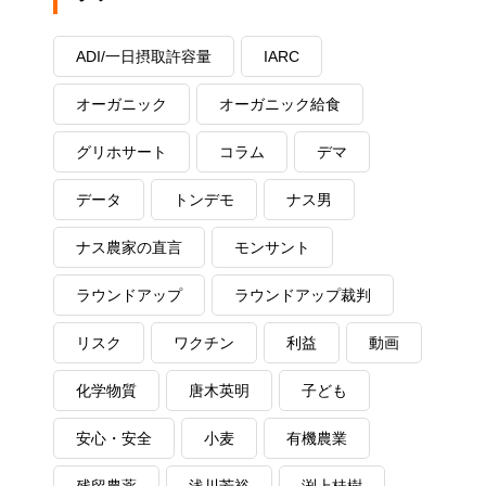
ADI/一日摂取許容量
IARC
オーガニック
オーガニック給食
グリホサート
コラム
デマ
データ
トンデモ
ナス男
ナス農家の直言
モンサント
ラウンドアップ
ラウンドアップ裁判
リスク
ワクチン
利益
動画
化学物質
唐木英明
子ども
安心・安全
小麦
有機農業
残留農薬
浅川芳裕
渕上桂樹