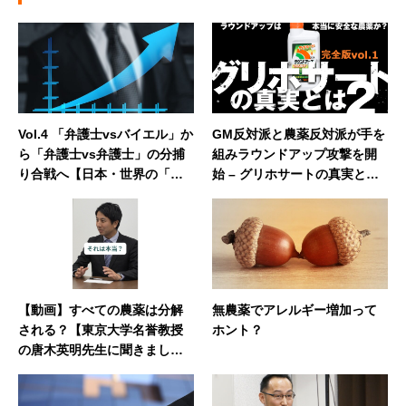
Vol.4 「弁護士vsバイエル」か
GM反対派と農薬反対派が手を
ら「弁護士vs弁護士」の分捕
組みラウンドアップ攻撃を開
り合戦へ【日本・世界の「反
始 – グリホサートの真実とは2
グリホサート運動」の真相】
【完全版】（vol.1）
【動画】すべての農薬は分解
無農薬でアレルギー増加って
される？【東京大学名誉教授
ホント？
の唐木英明先生に聞きまし
た！】