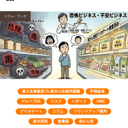
コラム・マンガ
東大名誉教授 Dr.唐木の生物学講義
学校給食
グループ2A
リスク
ハザード
IARC
グリホサート
コラム
ラウンドアップ裁判
唐木英明
無農薬
発がん性