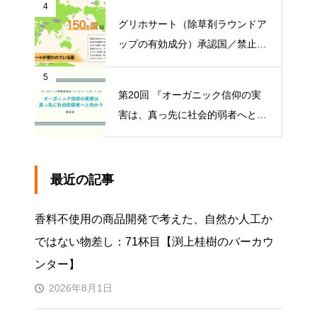
4
グリホサート（除草剤ラウンドア
ップの有効成分）承認国／禁止国
一覧
5
第20回 『オーガニック信仰の実
害は、真っ先に社会的弱者へと向
かう』【オーガニック問題研究会
マンスリーレポート】
最近の記事
香料不使用の商品開発で考えた、自然か人工か
ではない物差し：71杯目【渕上桂樹のバーカウ
ンター】
2026年8月1日