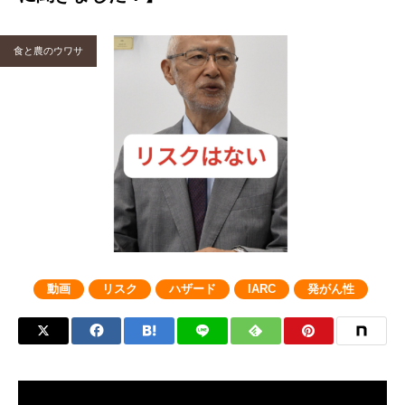
食と農のウワサ
動画
リスク
ハザード
IARC
発がん性