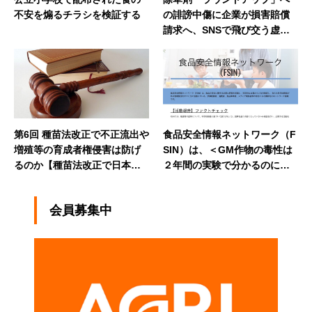
不安を煽るチラシを検証する
の誹謗中傷に企業が損害賠償
請求へ、SNSで飛び交う虚偽
情報に一石、悪質な拡散を止
めることができるのか
第6回 種苗法改正で不正流出や
食品安全情報ネットワーク（F
増殖等の育成者権侵害は防げ
SIN）は、＜GM作物の毒性は
るのか【種苗法改正で日本農
２年間の実験で分かるのに行
業はよくなる】
われない不可解＞と題した記
事についての訂正要望を出し
会員募集中
ました。