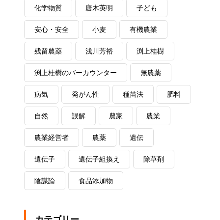
化学物質
唐木英明
子ども
安心・安全
小麦
有機農業
残留農薬
浅川芳裕
渕上桂樹
渕上桂樹のバーカウンター
無農薬
病気
発がん性
種苗法
肥料
自然
誤解
農家
農業
農業経営者
農薬
遺伝
遺伝子
遺伝子組換え
除草剤
陰謀論
食品添加物
カテゴリー