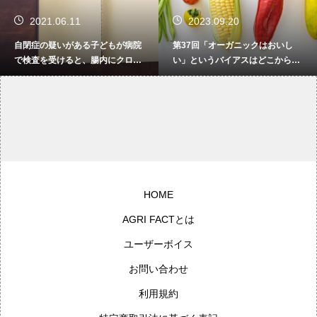
2021.06.11
2023.09.20
自閉症の疑いがある子どもが病院
第37回「オーガニックはおいし
で検査を受けると、腸内にクロス
い」というバイアスはどこから生
トリジウムという細菌が大量に増
まれるのか（後編）【分断をこえ
え、尿１リットル中なら8.7μｇの
てゆけ 有機と慣行の向こう側】
グリホサートが検出されたそうで
す。本当だとしたら大変なことで
すよね。
HOME
AGRI FACTとは
ユーザーボイス
お問い合わせ
利用規約