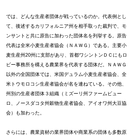
では、どんな生産者団体が戦っているのか。代表例とし
て、後述するカリフォルニア州を相手取った裁判で、モ
ンサントと共に原告に加わった団体名を列挙する。原告
代表は全米小麦生産者協会（ＮＡＷＧ）である。主要小
麦生産州20州に支部があり、首都ワシントンＤＣにもロ
ビー事務所を構える農業界を代表する団体だ。ＮＡＷＧ
以外の全国団体では、米国デュラム小麦生産者協会、全
米トウモロコシ生産者協会が名を連ねている。その他、
州別の生産者団体３組織（ミズーリ州ファームビュー
ロ、ノースダコタ州穀物生産者協会、アイオワ州大豆協
会）も加わった。
さらには、農業資材の業界団体や商業系の団体も多数原