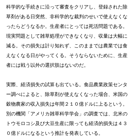
科学的な手続きに沿って審査をクリアし、登録された除
草剤がある日突然、非科学的な裁判のせいで使えなくな
ったらどうなるか。生産者にとっては死活問題である。
現実問題として雑草処理ができなくなり、収量は大幅に
減る。その損失は計り知れず、このままでは農業では食
えなくなる日がやってくる。そうならないために、生産
者には戦う以外の選択肢はないのだ。
実際、経済損失の試算も出ている。食品農業政策センタ
ー調べによると、除草剤が使えなくなった場合、米国の
穀物農家の収入損失は年間２１０億ドルに上るという。
別の機関「アメリカ雑草科学学会」の調査では、北米の
トウモロコシ及び大豆生産に限っても経済的損失は４３
０億ドルになるという推計を発表している。