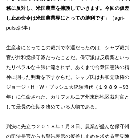
務に反対し、米国農業を擁護していきます。今回の仮差
し止め命令は米国農業界にとっての勝利です」
（agri-
pulse記事）
生産者にとってこの裁判で幸運だったのは、シャブ裁判
官が共和党保守派だったことだ。保守派は反農薬といっ
たリベラルな主張に流されず、あくまで合衆国憲法の精
神に則った判断を下すからだ。シャブ氏は共和党政権の
ジョージ・H・W・ブッシュ大統領時代（１９８９～93
年）に任命された、カリフォルニア州東部地区裁判官と
して最長の任期を務めている人物である。
判決に先立つ２０１８年１月３日、農業が盛んな保守州
の司法長官からも警告表示の仮差し止めを求める意見陳