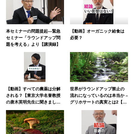
本セミナーの問題提起―緊急
【動画】オーガニック給食は
セミナー「ラウンドアップ問
必要？
題を考える」より【講演録】
【動画】すべての農薬は分解
世界がラウンドアップ禁止の
される？【東京大学名誉教授
流れになっているのは本当か –
の唐木英明先生に聞きまし
グリホサートの真実とは2【完
た！】
全版】（vol.8）