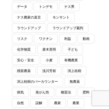
データ
トンデモ
ナス男
ナス農家の直言
モンサント
ラウンドアップ
ラウンドアップ裁判
リスク
ワクチン
利益
動画
化学物質
唐木英明
子ども
安心・安全
小麦
有機農業
残留農薬
浅川芳裕
渕上桂樹
渕上桂樹のバーカウンター
無農薬
病気
発がん性
種苗法
肥料
自然
誤解
農家
農業