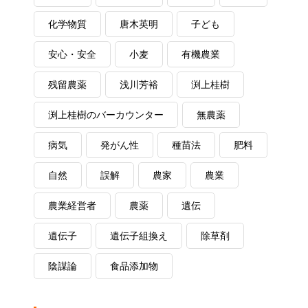
化学物質
唐木英明
子ども
安心・安全
小麦
有機農業
残留農薬
浅川芳裕
渕上桂樹
渕上桂樹のバーカウンター
無農薬
病気
発がん性
種苗法
肥料
自然
誤解
農家
農業
農業経営者
農薬
遺伝
遺伝子
遺伝子組換え
除草剤
陰謀論
食品添加物