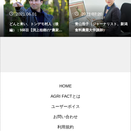
2021.06.01
2021.07.20
どんと来い、トンデモ村人（後
青山浩子（ジャーナリスト、新潟
編）：9杯目【渕上桂樹の“農家B
食料農業大学講師）
AR NaYa”カウンタートーク】
HOME
AGRI FACTとは
ユーザーボイス
お問い合わせ
利用規約