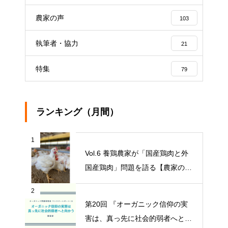
農家の声
103
執筆者・協力
21
特集
79
ランキング（月間）
1
Vol.6 養鶏農家が「国産鶏肉と外
国産鶏肉」問題を語る【農家の本
音 〇〇（問題）を語る】
2
第20回 『オーガニック信仰の実
害は、真っ先に社会的弱者へと向