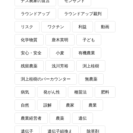
ナス農家の直言
モンサント
ラウンドアップ
ラウンドアップ裁判
リスク
ワクチン
利益
動画
化学物質
唐木英明
子ども
安心・安全
小麦
有機農業
残留農薬
浅川芳裕
渕上桂樹
渕上桂樹のバーカウンター
無農薬
病気
発がん性
種苗法
肥料
自然
誤解
農家
農業
農業経営者
農薬
遺伝
遺伝子
遺伝子組換え
除草剤