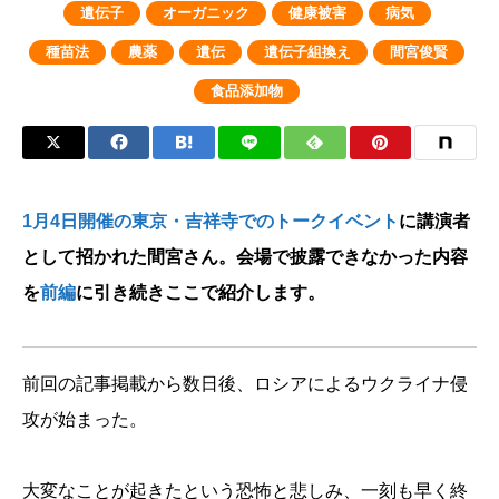
遺伝子
オーガニック
健康被害
病気
種苗法
農薬
遺伝
遺伝子組換え
間宮俊賢
食品添加物
1月4日開催の東京・吉祥寺でのトークイベント
に講演者
として招かれた間宮さん。会場で披露できなかった内容
を
前編
に引き続きここで紹介します。
前回の記事掲載から数日後、ロシアによるウクライナ侵
攻が始まった。
大変なことが起きたという恐怖と悲しみ、一刻も早く終