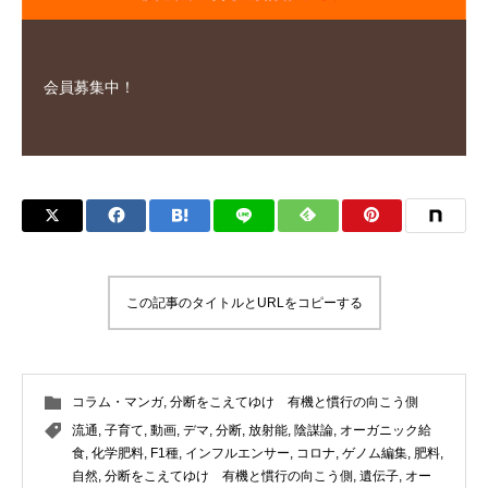
会員募集中！
この記事のタイトルとURLをコピーする
コラム・マンガ
,
分断をこえてゆけ 有機と慣行の向こう側
流通
,
子育て
,
動画
,
デマ
,
分断
,
放射能
,
陰謀論
,
オーガニック給
食
,
化学肥料
,
F1種
,
インフルエンサー
,
コロナ
,
ゲノム編集
,
肥料
,
自然
,
分断をこえてゆけ 有機と慣行の向こう側
,
遺伝子
,
オー