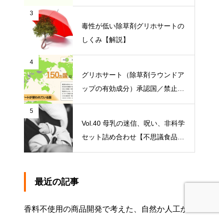
かう』【オーガニック問題研究会
3
マンスリーレポート】
毒性が低い除草剤グリホサートの
しくみ【解説】
4
グリホサート（除草剤ラウンドア
ップの有効成分）承認国／禁止国
一覧
5
Vol.40 母乳の迷信、呪い、非科学
セット詰め合わせ【不思議食品・
観察記】
最近の記事
香料不使用の商品開発で考えた、自然か人工か