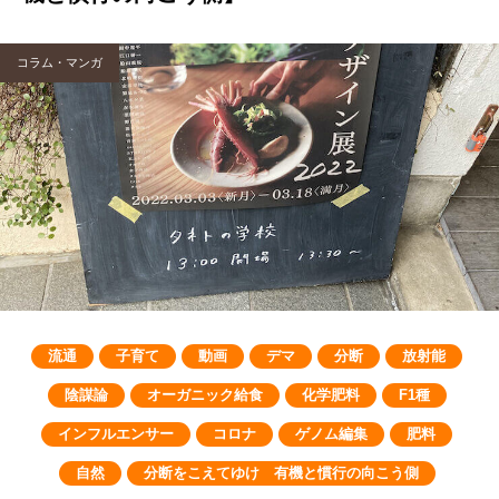
コラム・マンガ
流通
子育て
動画
デマ
分断
放射能
陰謀論
オーガニック給食
化学肥料
F1種
インフルエンサー
コロナ
ゲノム編集
肥料
自然
分断をこえてゆけ 有機と慣行の向こう側