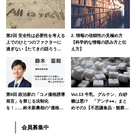
第2回 安全性は必要性を考える
2. 情報の信頼性の見極め方
上でのひとつのファクターに
【科学的な情報の読み方と伝
過ぎない【たてきの語ろう農
え方】
薬】
第9回 政治家の「コメ価格誘導
Vol.13 牛乳、グルテン、白砂
発言」を禁じる法制化
糖は悪!? 「アンチ●●」まと
を！……鈴木新農相の”価格コ
めその1【不思議食品・観察
ミットしない”原則を一過性で
記】
終わらせない【浅川芳裕の農
会員募集中
業note】