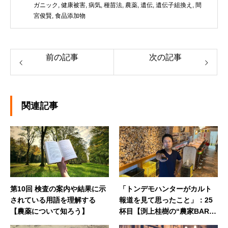
ガニック
,
健康被害
,
病気
,
種苗法
,
農薬
,
遺伝
,
遺伝子組換え
,
間
宮俊賢
,
食品添加物
前の記事
次の記事
関連記事
第10回 検査の案内や結果に示
「トンデモハンターがカルト
されている用語を理解する
報道を見て思ったこと」：25
【農薬について知ろう】
杯目【渕上桂樹の“農家BAR N
aya”カウンタートーク】