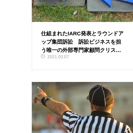
仕組まれたIARC発表とラウンドア
ップ集団訴訟 訴訟ビジネスを担
う唯一の外部専門家顧問クリスト
2021.03.07
ファー・ポワティエ氏