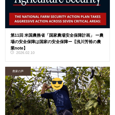
第11回 米国農務省「国家農場安全保障計画」 ー農
場の安全保障は国家の安全保障ー【浅川芳裕の農
業note】
2026.02.10
農家の声