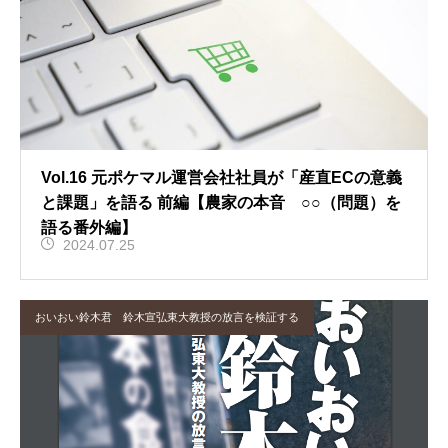
Vol.16 元ポケマル運営会社社員が「産直ECの意義
と課題」を語る 前編【農家の本音 ○○（問題）を
語る番外編】
2024.07.25
おいおい鈴木君 鈴木宣弘東大教授の放言を検証する