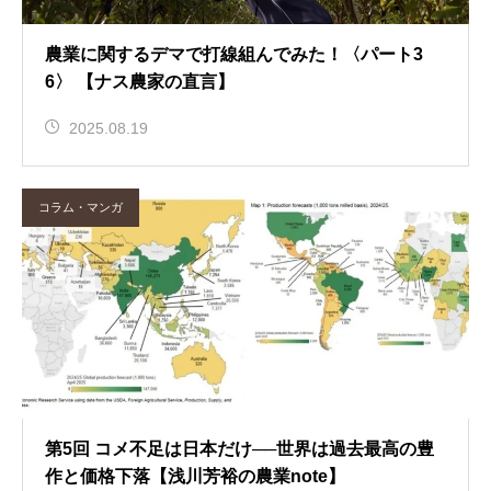
農業に関するデマで打線組んでみた！〈パート3
6〉 【ナス農家の直言】
2025.08.19
コラム・マンガ
第5回 コメ不足は日本だけ──世界は過去最高の豊
作と価格下落【浅川芳裕の農業note】