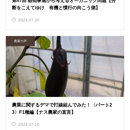
第47回 都知事選から考えるオーガニック問題【分
断をこえてゆけ 有機と慣行の向こう側】
2024.07.20
農家の声
農業に関するデマで打線組んでみた！〈パート2
3〉F1種編【ナス農家の直言】
2024.07.10