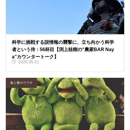
科学に挑戦する誤情報の襲撃に、立ち向かう科学
者という侍：56杯目【渕上桂樹の“農家BAR Nay
a”カウンタートーク】
2025.05.01
食と農のウワサ