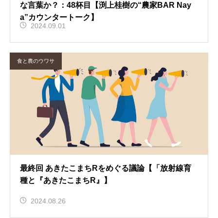
な言葉か？：48杯目【渕上桂樹の“農家BAR Nay
a”カウンタートーク】
2024.09.01
食と農のウワサ
最終回 あきたこまちRをめぐる議論【「放射線育
種と『あきたこまちR』】
2024.08.26