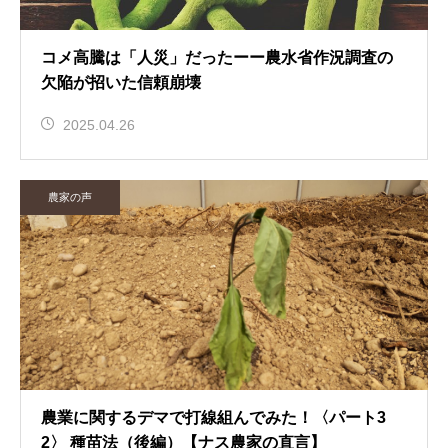
コメ高騰は「人災」だったーー農水省作況調査の
欠陥が招いた信頼崩壊
2025.04.26
農家の声
農業に関するデマで打線組んでみた！〈パート3
2〉 種苗法（後編）【ナス農家の直言】