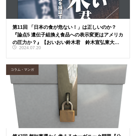
第11回 「日本の食が危ない！」は正しいのか？
『論点5 遺伝子組換え食品への表示変更はアメリカ
の圧力か？』【おいおい鈴木君 鈴木宣弘東大教
2024.07.20
授の放言を検証する】
コラム・マンガ